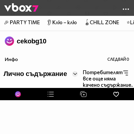
Member of
👾
🎉 PARTY TIME
👂 Клю – клю
🪀CHILL ZONE
⭐Li
cekobg10
Инфо
СЛЕДВАЙ
0
Потребителят
Лично съдържание
все още няма
качено съдържание.