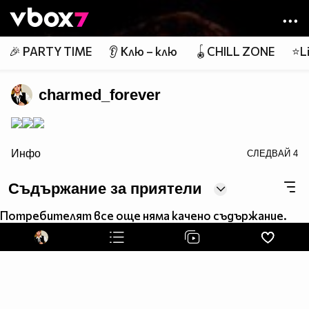
Member of
👾
🎉 PARTY TIME
👂 Клю – клю
🪀CHILL ZONE
⭐Li
charmed_forever
border=0>
Инфо
СЛЕДВАЙ
4
Съдържание за приятели
Потребителят все още няма качено съдържание.