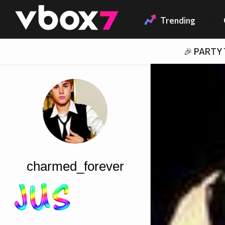
Member of
👾
Trending
🎉 PARTY
charmed_forever