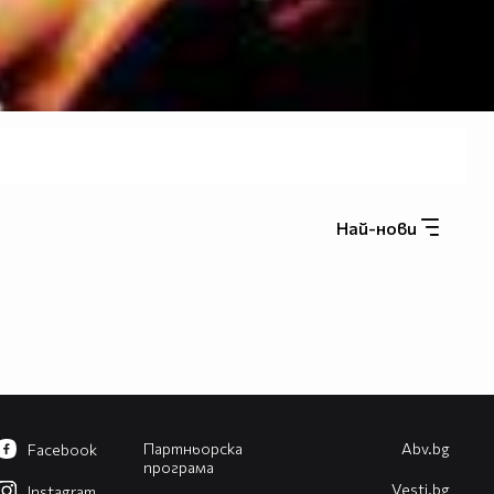
Най-нови
Партньорска
Abv.bg
Facebook
програма
Vesti.bg
Instagram