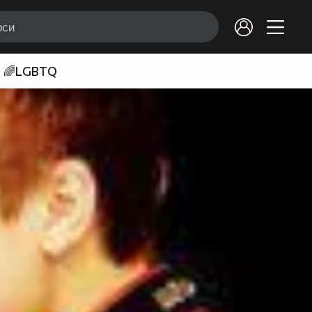
🌈LGBTQ