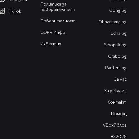
Политика за
поверителност
Gong.bg
TikTok
Поверителност
Оhnamama.bg
GDPR Инфо
Edna.bg
Известия
Sinoptik.bg
Grabo.bg
Pariteni.bg
За нас
За реклама
Контакт
Помощ
VBox7 блог
© 2026