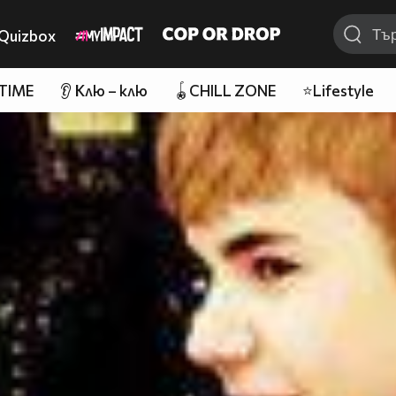
Quizbox
 TIME
👂 Клю – клю
🪀CHILL ZONE
⭐Lifestyle