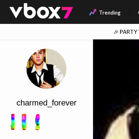
Member of
👾
Trending
🎉 PARTY
charmed_forever