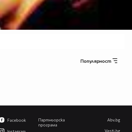
Популярност
Партньорска
Abv.bg
Facebook
програма
Vesti.bg
Instagram