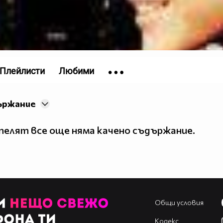
Плейлисти
Любими
ържание
елят все още няма качено съдържание.
Общи условия
Кодекс