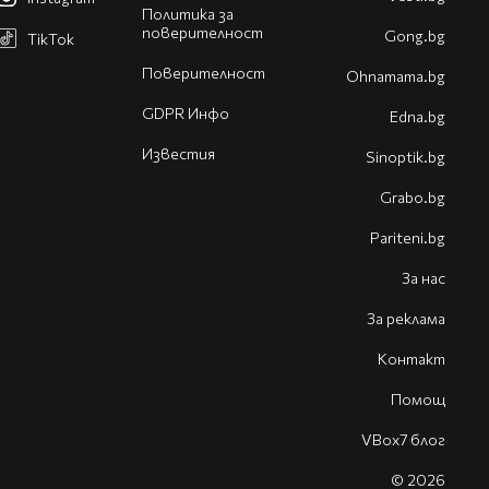
Политика за
поверителност
Gong.bg
TikTok
Поверителност
Оhnamama.bg
GDPR Инфо
Edna.bg
Известия
Sinoptik.bg
Grabo.bg
Pariteni.bg
За нас
За реклама
Контакт
Помощ
VBox7 блог
© 2026