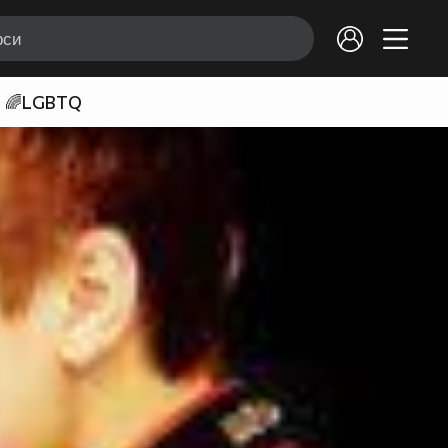
🌈LGBTQ