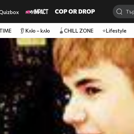
Quizbox
 TIME
👂 Клю – клю
🪀CHILL ZONE
⭐Lifestyle