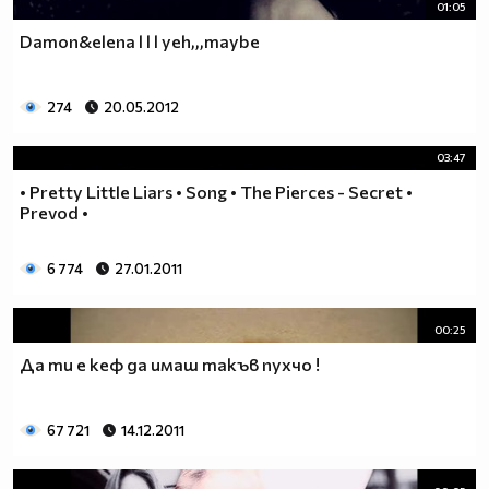
01:05
Damon&elena l l l yeh,,,maybe
274
20.05.2012
03:47
• Pretty Little Liars • Song • The Pierces - Secret •
Prevod •
6 774
27.01.2011
00:25
Да ти е кеф да имаш такъв пухчо !
67 721
14.12.2011