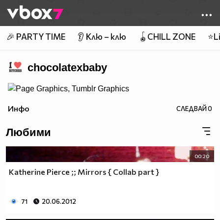
Member of
👾
🎉 PARTY TIME
👂 Клю – клю
🪀CHILL ZONE
⭐Li
chocolatexbaby
Инфо
СЛЕДВАЙ
0
Любими
00:20
Katherine Pierce ;; Mirrors { Collab part }
71
20.06.2012