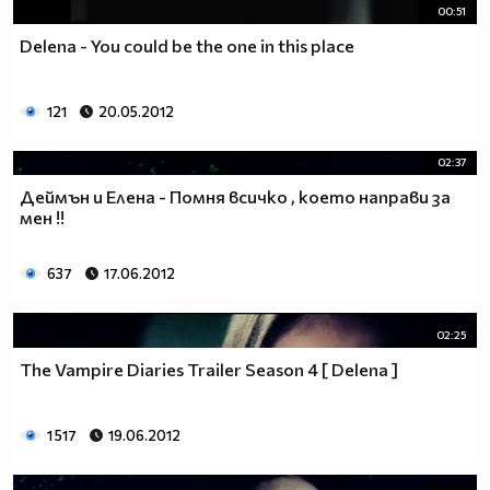
00:51
Delena - You could be the one in this place
121
20.05.2012
02:37
Деймън и Елена - Помня всичко , което направи за
мен !!
637
17.06.2012
02:25
The Vampire Diaries Trailer Season 4 [ Delena ]
1 517
19.06.2012