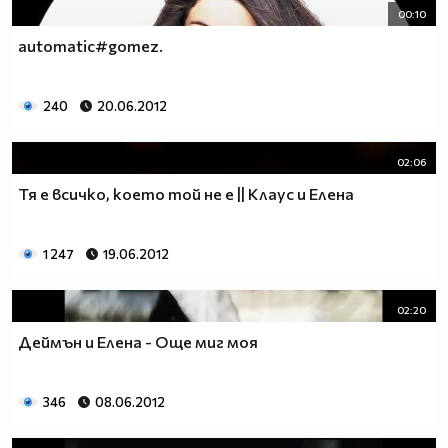
00:10
automatic#gomez.
240
20.06.2012
02:06
Тя е всичко, което той не е || Клаус и Елена
1 247
19.06.2012
02:20
Деймън и Елена - Още миг моя
346
08.06.2012