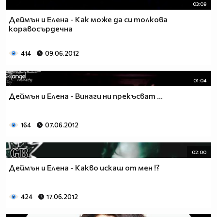
03:09
Деймън и Елена - Как може да си толкова
коравосърдечна
414
09.06.2012
01:04
Деймън и Елена - Винаги ни прекъсват ...
164
07.06.2012
02:00
Деймън и Елена - Какво искаш от мен !?
424
17.06.2012