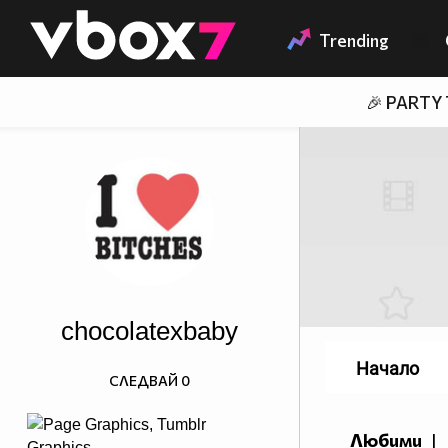
Member of
👾
Trending
🎉 PARTY
chocolatexbaby
Начало
СЛЕДВАЙ
0
Любими
|