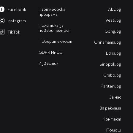
Партньорска
Abv.bg
Facebook
програма
Vesti.bg
Instagram
Политика за
поверителност
Gong.bg
TikTok
Поверителност
Оhnamama.bg
GDPR Инфо
Edna.bg
Известия
Sinoptik.bg
Grabo.bg
Pariteni.bg
За нас
За реклама
Контакт
Помощ