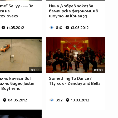
me? Sellyy ---- За
Нина Добрев показва
са на
вампирска физономия в
txxlovexx
шоуто на Конан ;д
11.05.2012
810
13.05.2012
03:30
03:03
лно качество !
Something To Dance /
лно видео Justin
Ttylxox - Zenday and Bella
- Boyfriend
04.05.2012
392
10.03.2012