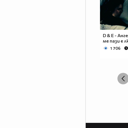
D & E - Ан
ме пази е 
1 706