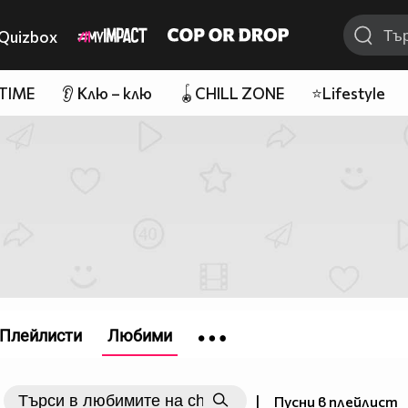
Quizbox
 TIME
👂 Клю – клю
🪀CHILL ZONE
⭐Lifestyle
Плейлисти
Любими
|
Пусни в плейлист