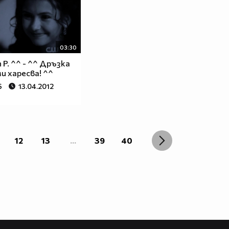
03:30
 P. ^^ - ^^ Дръзка
ми харесва! ^^
6
13.04.2012
12
13
...
39
40