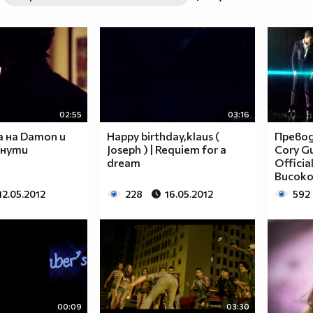
02:55
03:16
 на Damon и
Happy birthday,klaus (
Превод 
инути
Joseph ) | Requiem for a
Cory Gun
dream
Officia
Високо
12.05.2012
228
16.05.2012
592
00:09
03:30