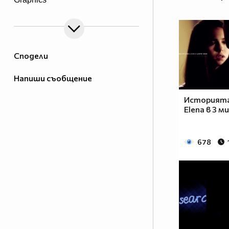
Сподели
Напиши съобщение
Историята
Elena в 3 м
678