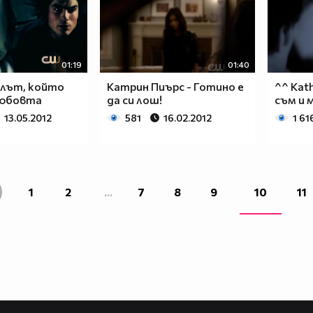
01:19
01:40
гелът, който
Катрин Пиърс - Готино е
^^ Kath
любовта
да си лош!
съм и 
13.05.2012
581
16.02.2012
1 61
1
2
...
7
8
9
10
11