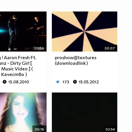
03:56
00:07
! Aaron Fresh Ft.
proshow@textures
z - Dirty Girl [
(downloadlink)
l Music Video ] (
 Качество )
15.08.2010
173
15.05.2012
00:16
02:54