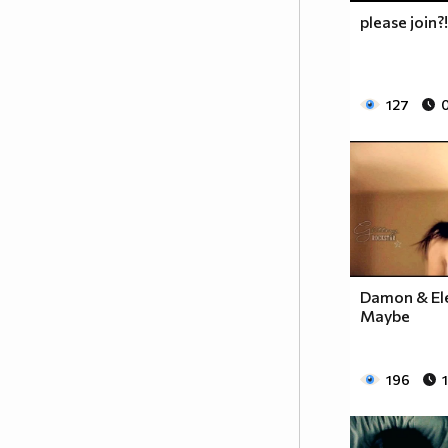
please join?!
127
Damon & Ele
Maybe
196