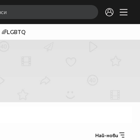
🌈LGBTQ
Най-нови