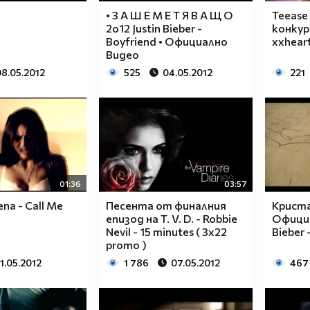
• З А Ш Е М Е Т Я В А Щ О
Teease 
2o12 Justin Bieber -
конкур
Boyfriend • Официално
xxhear
Видео
08.05.2012
525
04.05.2012
221
01:36
03:57
na - Call Me
Песента от финалния
Криста
епизод на T. V. D. - Robbie
Официа
Nevil - 15 minutes ( 3x22
Bieber 
promo )
11.05.2012
1 786
07.05.2012
467