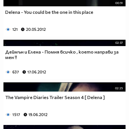
00:51
Delena - You could be the one in this place
121
20.05.2012
02:37
Деймън и Елена - Помня всичко , което направи за
мен !!
637
17.06.2012
02:25
The Vampire Diaries Trailer Season 4 [ Delena ]
1 517
19.06.2012