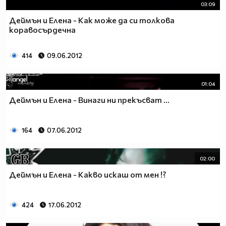
03:09
Деймън и Елена - Как може да си толкова
коравосърдечна
414
09.06.2012
01:04
Деймън и Елена - Винаги ни прекъсват ...
164
07.06.2012
02:00
Деймън и Елена - Какво искаш от мен !?
424
17.06.2012