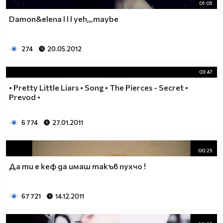
01:05
Damon&elena l l l yeh,,,maybe
274
20.05.2012
03:47
• Pretty Little Liars • Song • The Pierces - Secret •
Prevod •
6 774
27.01.2011
00:25
Да ти е кеф да имаш такъв пухчо !
67 721
14.12.2011