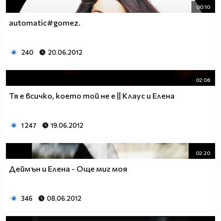
00:10
automatic#gomez.
240
20.06.2012
02:06
Тя е всичко, което той не е || Клаус и Елена
1 247
19.06.2012
02:20
Деймън и Елена - Още миг моя
346
08.06.2012