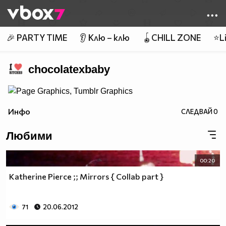
Member of
👾
🎉 PARTY TIME
👂 Клю – клю
🪀CHILL ZONE
⭐Li
chocolatexbaby
Инфо
СЛЕДВАЙ
0
Любими
00:20
Katherine Pierce ;; Mirrors { Collab part }
71
20.06.2012