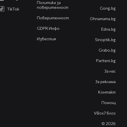
Политика за
поверителност
Gong.bg
TikTok
Поверителност
Оhnamama.bg
GDPR Инфо
Edna.bg
Известия
Sinoptik.bg
Grabo.bg
Pariteni.bg
За нас
За реклама
Контакт
Помощ
VBox7 блог
© 2026