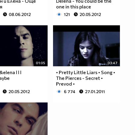
 и Елена - Още
Delena - You could be the
я
one in this place
08.06.2012
121
20.05.2012
01:05
03:47
lena l l l
• Pretty Little Liars • Song •
maybe
The Pierces - Secret •
Prevod •
20.05.2012
6 774
27.01.2011