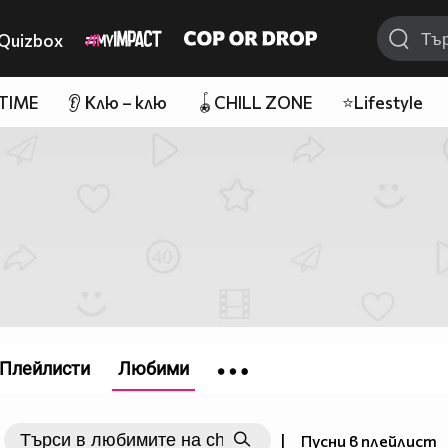
Quizbox
 TIME
👂 Клю – клю
🪀CHILL ZONE
⭐Lifestyle
Плейлисти
Любими
|
Пусни в плейлист