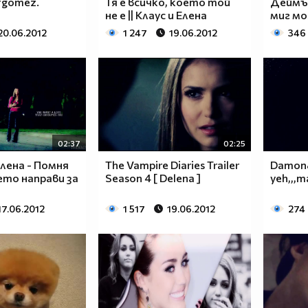
#gomez.
Тя е всичко, което той
Деймън
не е || Клаус и Елена
миг мо
20.06.2012
1 247
19.06.2012
346
02:37
02:25
лена - Помня
The Vampire Diaries Trailer
Damon&e
оето направи за
Season 4 [ Delena ]
yeh,,,
17.06.2012
1 517
19.06.2012
274