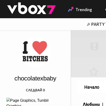
Member of
👾
Trending
🎉 PARTY
chocolatexbaby
Начало
СЛЕДВАЙ
0
Любими
|