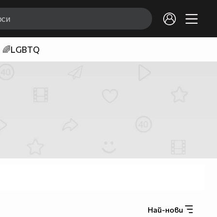
🌈LGBTQ
Най-нови