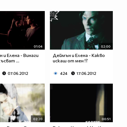
01:04
02:00
 и Елена - Винаги
Деймън и Елена - Какво
ъсват ...
искаш от мен !?
07.06.2012
424
17.06.2012
02:20
00:51