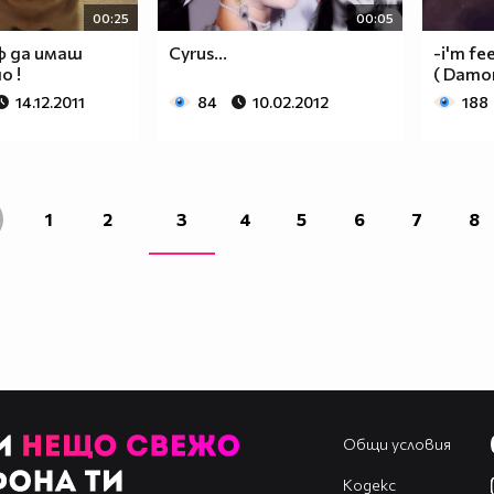
00:25
00:05
ф да имаш
Cyrus...
-i'm fe
о !
( Damon
14.12.2011
84
10.02.2012
188
1
2
3
4
5
6
7
8
Общи условия
Кодекс