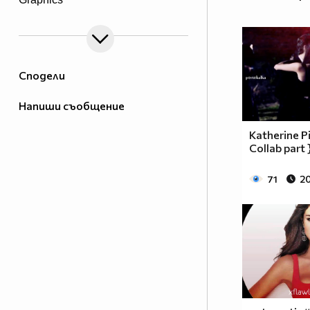
Сподели
Напиши съобщение
Katherine Pi
Collab part 
71
20