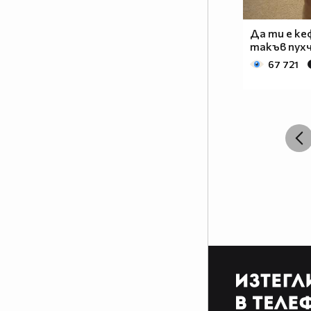
Да ти е ке
такъв пухч
67 721