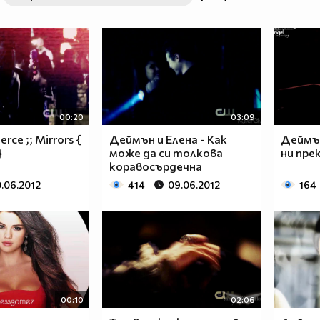
00:20
03:09
erce ;; Mirrors {
Деймън и Елена - Как
Деймън
}
може да си толкова
ни прек
коравосърдечна
.06.2012
414
09.06.2012
164
00:10
02:06