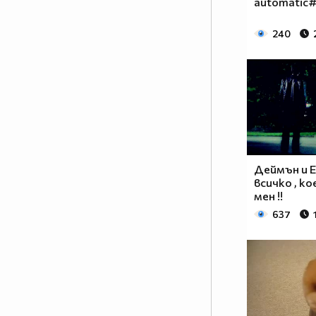
automatic
240
Деймън и Е
всичко , к
мен !!
637