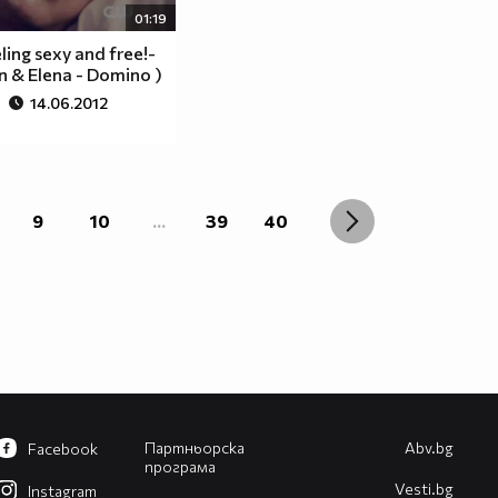
01:19
eling sexy and free!-
 & Еlena - Domino )
14.06.2012
9
10
...
39
40
Партньорска
Abv.bg
Facebook
програма
Vesti.bg
Instagram