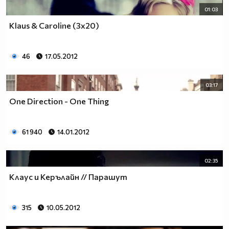
01:03
Klaus & Caroline (3x20)
46
17.05.2012
03:17
One Direction - One Thing
61 940
14.01.2012
02:35
Клаус и Керълайн // Парашут
315
10.05.2012