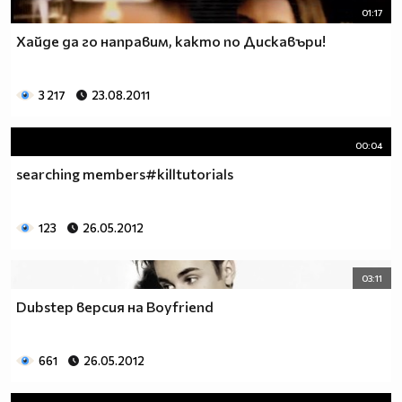
01:17
Хайде да го направим, както по Дискавъри!
3 217
23.08.2011
00:04
searching members#killtutorials
123
26.05.2012
03:11
Dubstep версия на Boyfriend
661
26.05.2012