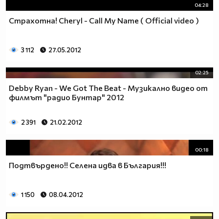
04:28
Страхотна! Cheryl - Call My Name ( Official video )
3 112
27.05.2012
02:25
Debby Ryan - We Got The Beat - Музикално видео от
филмът "радио Бунтар" 2012
2 391
21.02.2012
00:18
Подтвърдено!! Селена идва в България!!!
1 150
08.04.2012