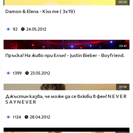
00:33
Damon & Elena - Kiss me ( 3x19)
92
24.05.2012
03:41
Пръска! На живо при Елън! - Justin Bieber - Boyfriend.
1 399
23.05.2012
01:59
Джъстин казва, че може да се влюби в фен! N E V E R
S A Y N E V E R
1 124
28.04.2012