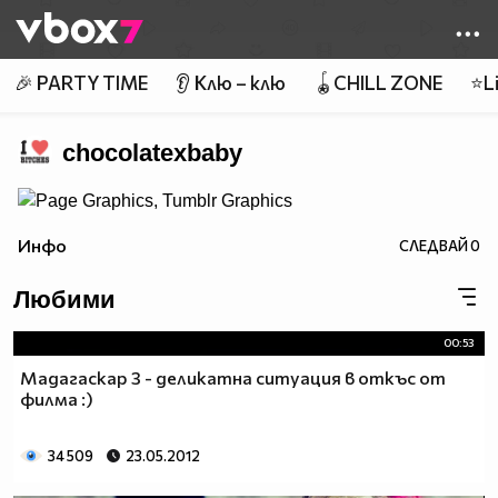
Member of
👾
🎉 PARTY TIME
👂 Клю – клю
🪀CHILL ZONE
⭐Li
chocolatexbaby
Инфо
СЛЕДВАЙ
0
Любими
00:53
Мадагаскар 3 - деликатна ситуация в откъс от
филма :)
34 509
23.05.2012