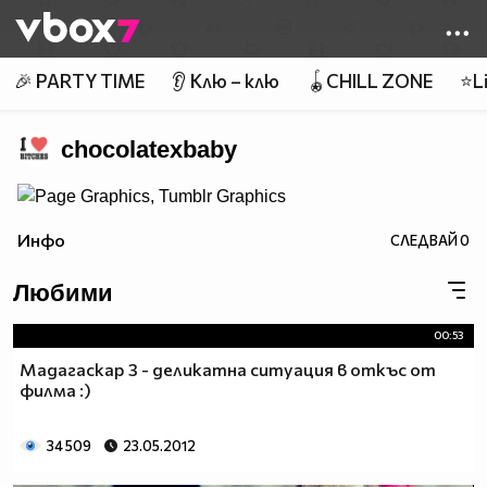
Member of
👾
🎉 PARTY TIME
👂 Клю – клю
🪀CHILL ZONE
⭐Li
chocolatexbaby
Инфо
СЛЕДВАЙ
0
Любими
00:53
Мадагаскар 3 - деликатна ситуация в откъс от
филма :)
34 509
23.05.2012