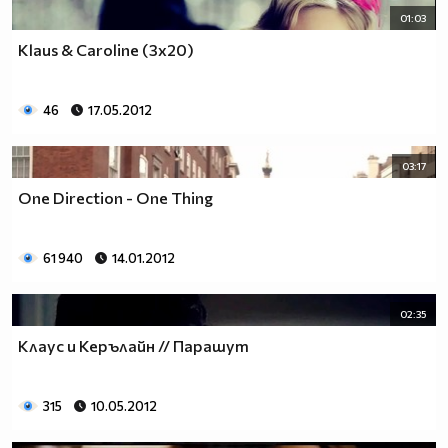
01:03
Klaus & Caroline (3x20)
46
17.05.2012
03:17
One Direction - One Thing
61 940
14.01.2012
02:35
Клаус и Керълайн // Парашут
315
10.05.2012