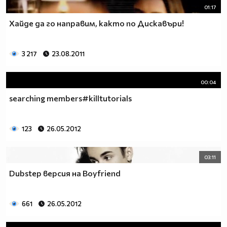
01:17
Хайде да го направим, както по Дискавъри!
3 217
23.08.2011
00:04
searching members#killtutorials
123
26.05.2012
03:11
Dubstep версия на Boyfriend
661
26.05.2012