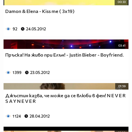
00:33
Damon & Elena - Kiss me ( 3x19)
92
24.05.2012
03:41
Пръска! На живо при Елън! - Justin Bieber - Boyfriend.
1 399
23.05.2012
01:59
Джъстин казва, че може да се влюби в фен! N E V E R
S A Y N E V E R
1 124
28.04.2012