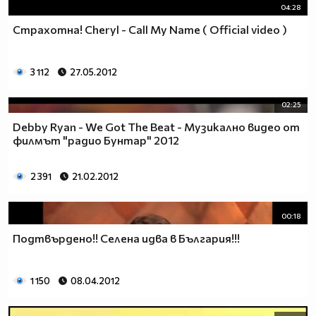
04:28
Страхотна! Cheryl - Call My Name ( Official video )
3 112
27.05.2012
02:25
Debby Ryan - We Got The Beat - Музикално видео от
филмът "радио Бунтар" 2012
2 391
21.02.2012
00:18
Подтвърдено!! Селена идва в България!!!
1 150
08.04.2012