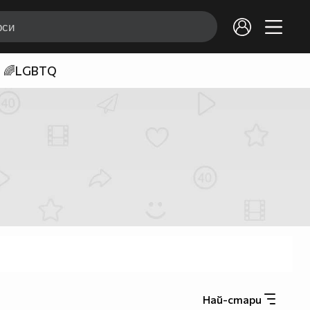
🌈LGBTQ
Най-стари