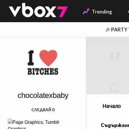
Member of
👾
Trending
🎉 PARTY
chocolatexbaby
Начало
СЛЕДВАЙ
0
Съдържани