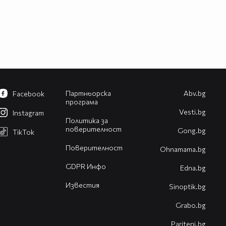
Партньорска
Abv.bg
Facebook
програма
Vesti.bg
Instagram
Политика за
поверителност
Gong.bg
TikTok
Поверителност
Оhnamama.bg
GDPR Инфо
Edna.bg
Известия
Sinoptik.bg
Grabo.bg
Pariteni.bg