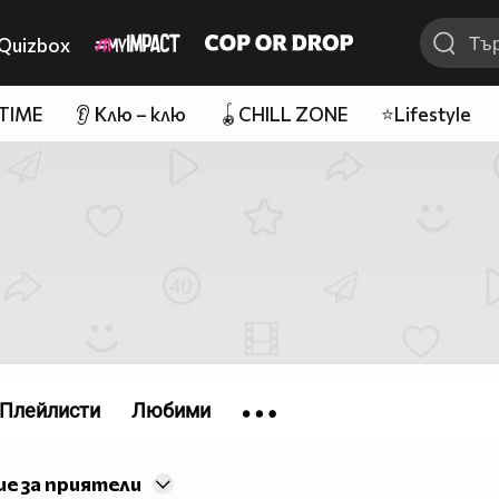
Quizbox
 TIME
👂 Клю – клю
🪀CHILL ZONE
⭐Lifestyle
Плейлисти
Любими
е за приятели