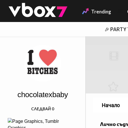
Member of
👾
Trending
🎉 PARTY
chocolatexbaby
Начало
СЛЕДВАЙ
0
Лично съд