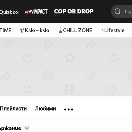
Quizbox
 TIME
👂 Клю – клю
🪀CHILL ZONE
⭐Lifestyle
Плейлисти
Любими
ържание