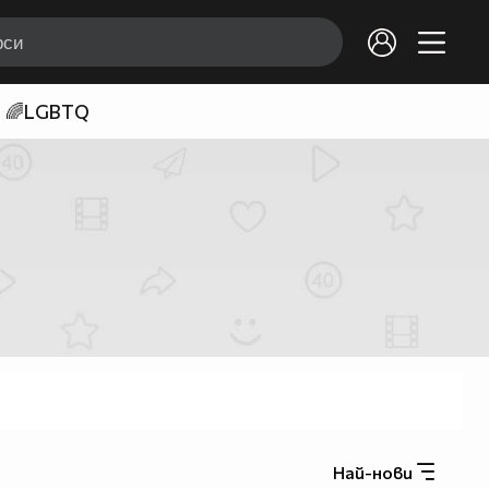
🌈LGBTQ
Най-нови