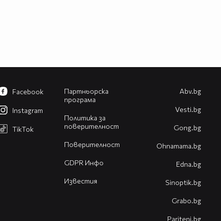
Партньорска
Abv.bg
Facebook
програма
Vesti.bg
Instagram
Политика за
поверителност
Gong.bg
TikTok
Поверителност
Оhnamama.bg
GDPR Инфо
Edna.bg
Известия
Sinoptik.bg
Grabo.bg
Pariteni.bg