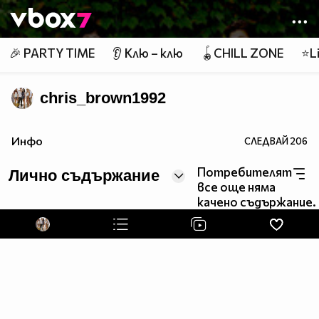
Member of
👾
🎉 PARTY TIME
👂 Клю – клю
🪀CHILL ZONE
⭐Li
chris_brown1992
http://3b49.jygngq.trade/554335246661/
Инфо
СЛЕДВАЙ
206
Потребителят
Лично съдържание
все още няма
качено съдържание.