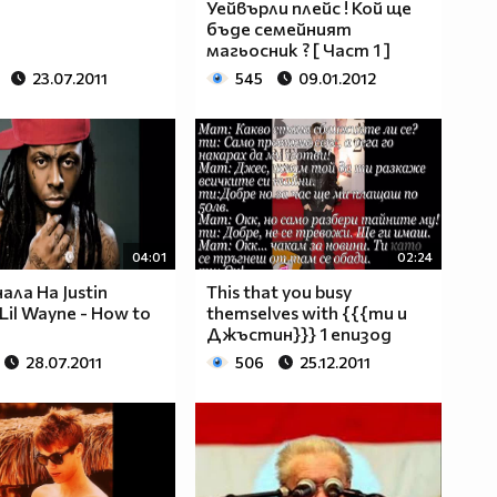
Уейвърли плейс ! Кой ще
бъде семейният
магьосник ? [ Част 1 ]
23.07.2011
545
09.01.2012
04:01
02:24
ала На Justin
This that you busy
 Lil Wayne - How to
themselves with {{{ти и
Джъстин}}} 1 епизод
28.07.2011
506
25.12.2011