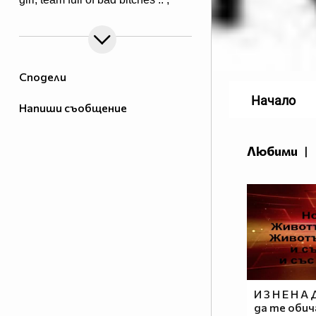
Сподели
Начало
Напиши съобщение
Любими
|
И З Н Е Н А 
да те обич