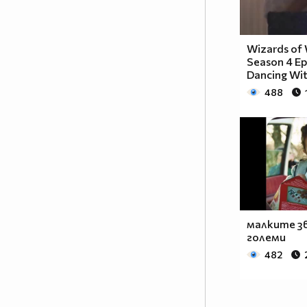
Wizards of 
Season 4 Ep
Dancing Wit
488
малките зв
големи
482