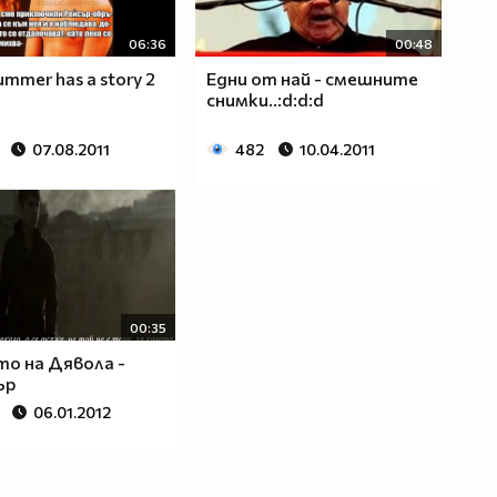
06:36
00:48
ummer has a story 2
Едни от най - смешните
снимки..:d:d:d
07.08.2011
482
10.04.2011
00:35
о на Дявола -
ър
06.01.2012