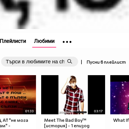
Плейлисти
Любими
|
Пусни в плейлист
01:33
03:17
Д А!! "не мога
Meet The Bad Boy™
What If
ам" -
[история] - 1 eпизод