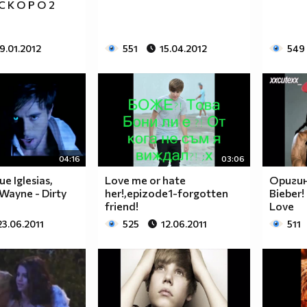
 К О Р О 2
9.01.2012
551
15.04.2012
549
04:16
03:06
ue Iglesias,
Love me or hate
Оригин
l Wayne - Dirty
her!,epizode1-forgotten
Bieber!
friend!
Love
23.06.2011
525
12.06.2011
511