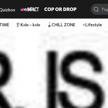
Quizbox
 TIME
👂 Клю – клю
🪀CHILL ZONE
⭐Lifestyle