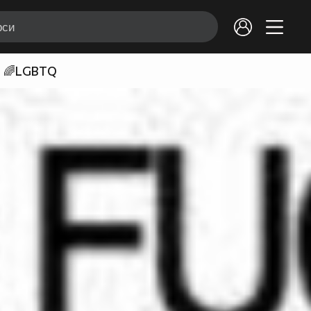
🌈LGBTQ