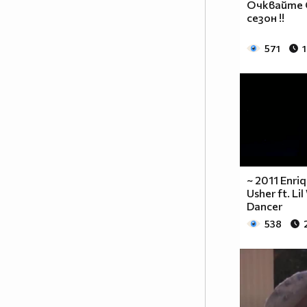
Очквайте С
сезон !!
571
1
~ 2011 Enriq
Usher ft. Li
Dancer
538