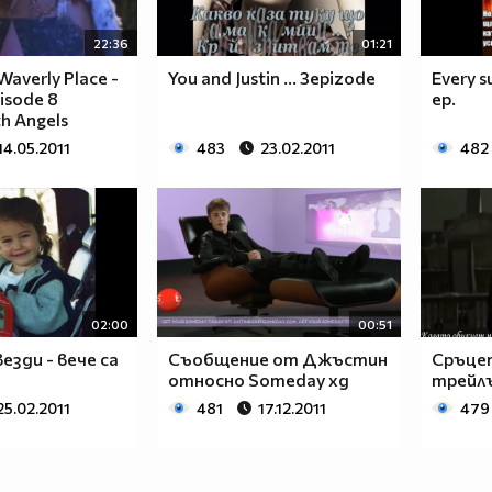
22:36
01:21
Waverly Place -
You and Justin ... 3epizode
Every s
isode 8
ep.
h Angels
14.05.2011
483
23.02.2011
482
02:00
00:51
езди - вече са
Съобщение от Джъстин
Сръцет
относно Someday хд
трейл
25.02.2011
481
17.12.2011
479