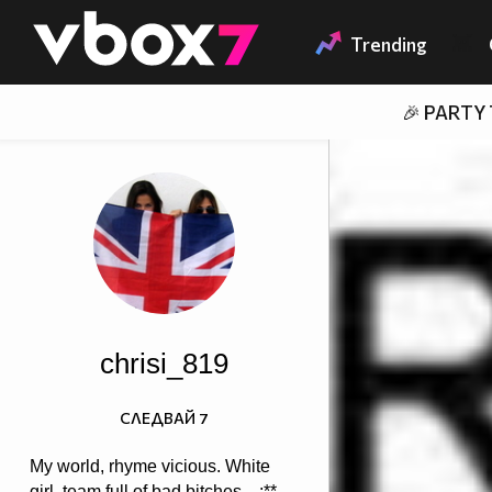
Member of
👾
Trending
🎉 PARTY
chrisi_819
СЛЕДВАЙ
7
My world, rhyme vicious. White
girl, team full of bad bitches .. ;**