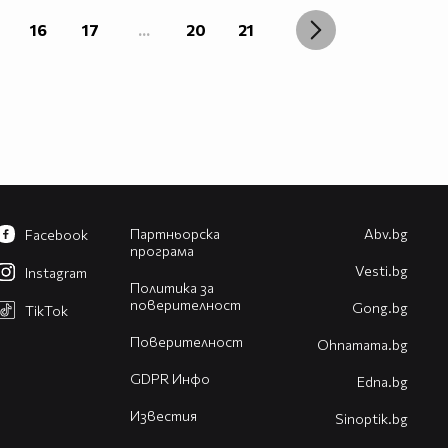
16
17
...
20
21
Партньорска
Abv.bg
Facebook
програма
Vesti.bg
Instagram
Политика за
поверителност
Gong.bg
TikTok
Поверителност
Оhnamama.bg
GDPR Инфо
Edna.bg
Известия
Sinoptik.bg