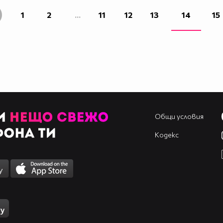
1
2
...
11
12
13
14
15
Общи условия
Кодекс