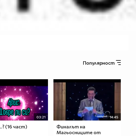
Популярност
03:21
14:45
..? (16 част)
Финалът на
Магьосниците от