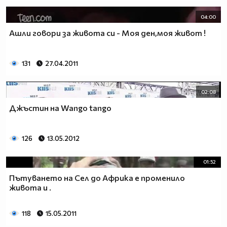
04:00
Ашли говори за живота си - Моя ден,моя живот !
131
27.04.2011
02:08
Джъстин на Wango tango
126
13.05.2012
01:52
Пътуването на Сел до Африка е променило
живота и .
118
15.05.2011