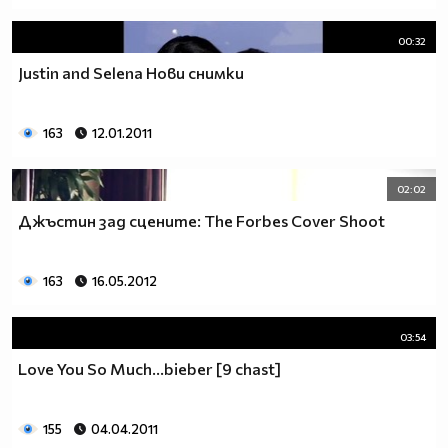
00:32
Justin and Selena Нови снимки
163
12.01.2011
02:02
Джъстин зад сцените: The Forbes Cover Shoot
163
16.05.2012
03:54
Love You So Much...bieber [9 chast]
155
04.04.2011