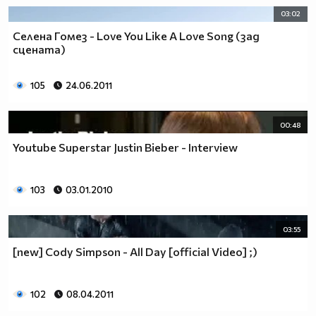
03:02
Селена Гомез - Love You Like A Love Song (зад
сцената)
105
24.06.2011
00:48
Youtube Superstar Justin Bieber - Interview
103
03.01.2010
03:55
[new] Cody Simpson - All Day [official Video] ;)
102
08.04.2011