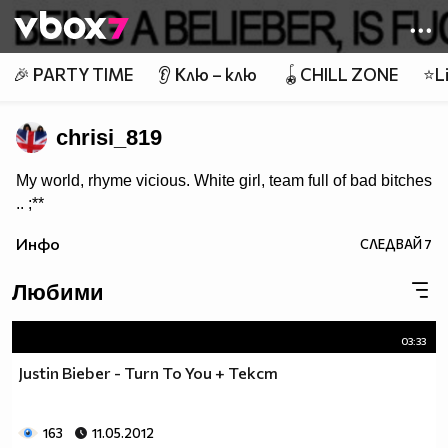
Member of
👾
🎉 PARTY TIME
👂 Клю – клю
🪀CHILL ZONE
⭐Li
chrisi_819
My world, rhyme vicious. White girl, team full of bad bitches
.. ;**
Инфо
СЛЕДВАЙ
7
Любими
03:33
Justin Bieber - Turn To You + Текст
163
11.05.2012