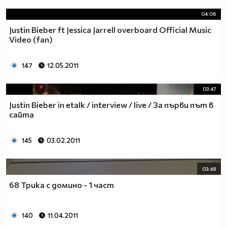
04:06
Justin Bieber ft Jessica Jarrell overboard Official Music
Video (fan)
147
12.05.2011
03:47
Justin Bieber in etalk / interview / live / За първи път в
сайта
145
03.02.2011
03:48
68 Трика с домино - 1 част
140
11.04.2011