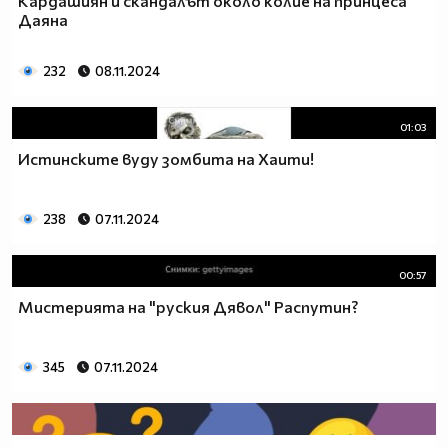
Кардашиян и скандалът около колие на принцеса
Даяна
232
08.11.2024
01:03
Истинските вуду зомбита на Хаити!
238
07.11.2024
00:57
Мистерията на "руския Дявол" Распутин?
345
07.11.2024