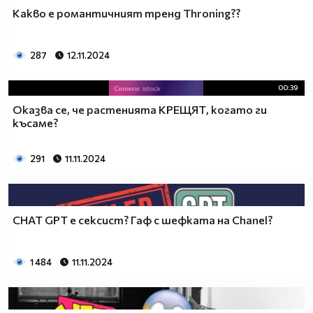
Какво е романтичният тренд Throning??
287
12.11.2024
00:39
Оказва се, че растенията КРЕЩЯТ, когато ги
късаме?
291
11.11.2024
CHAT GPT е сексист? Гаф с шефката на Chanel?
1 484
11.11.2024