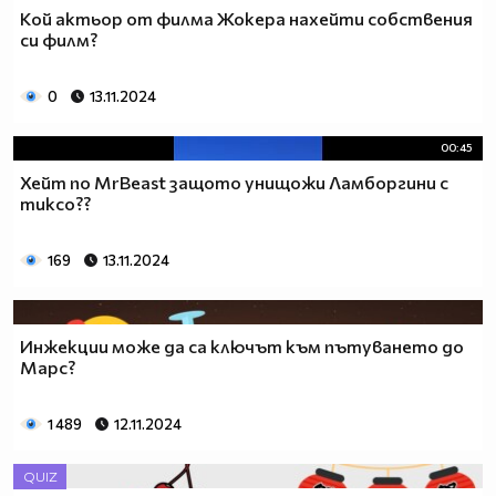
Кой актьор от филма Жокера нахейти собствения
си филм?
0
13.11.2024
00:45
Хейт по MrBeast защото унищожи Ламборгини с
тиксо??
169
13.11.2024
Инжекции може да са ключът към пътуването до
Марс?
1 489
12.11.2024
QUIZ