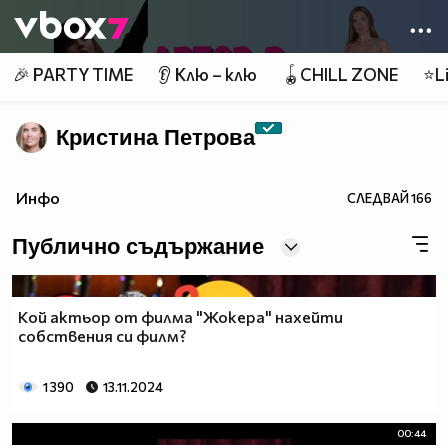
Member of
👾
🎉 PARTY TIME
👂 Клю – клю
🪀CHILL ZONE
⭐Li
Кристина Петрова
Инфо
СЛЕДВАЙ
166
Публично съдържание
Кой актьор от филма "Жокера" нахейти
собствения си филм?
1 390
13.11.2024
00:44