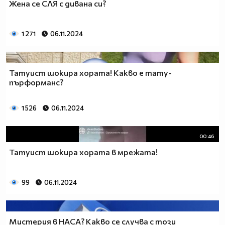
Жена се СЛЯ с дивана си?
1 271
06.11.2024
Татуист шокира хората! Какво е тату-
пърформанс?
1 526
06.11.2024
00:46
Татуист шокира хората в мрежата!
99
06.11.2024
Мистерия в НАСА? Какво се случва с този