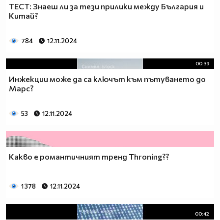
ТЕСТ: Знаеш ли за тези прилики между България и
Китай?
784
12.11.2024
00:39
Инжекции може да са ключът към пътуването до
Марс?
53
12.11.2024
Какво е романтичният тренд Throning??
1 378
12.11.2024
00:42