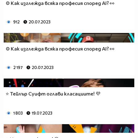
⚙ Как изглежда всяка професия според AI? 👀
912
20.07.2023
⚙ Как изглежда всяка професия според AI? 👀
2 197
20.07.2023
⭐ Тейлър Суифт оглави класациите! 💜
1 803
19.07.2023