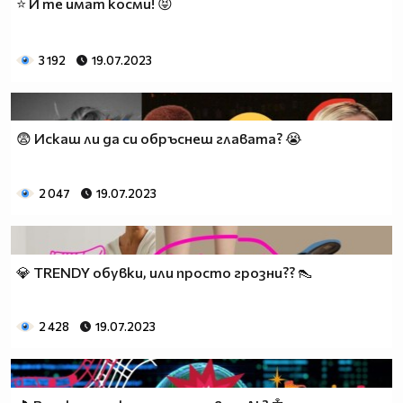
⭐ И те имат косми! 😝
3 192
19.07.2023
😨 Искаш ли да си обръснеш главата? 😭
2 047
19.07.2023
💎 TRENDY обувки, или просто грозни?? 👠
2 428
19.07.2023