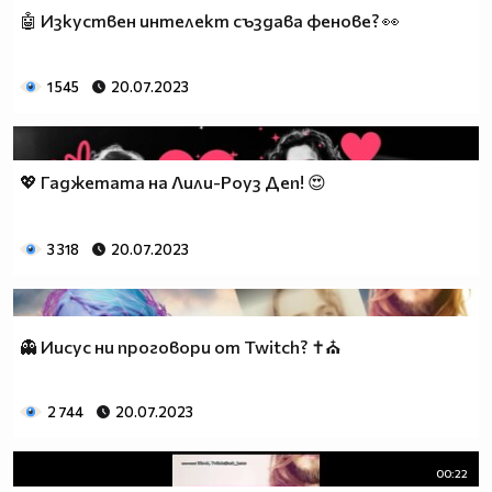
🤖 Изкуствен интелект създава фенове? 👀
1 545
20.07.2023
💖 Гаджетата на Лили-Роуз Деп! 😍
3 318
20.07.2023
👻 Иисус ни проговори от Twitch? ✝⛪
2 744
20.07.2023
00:22