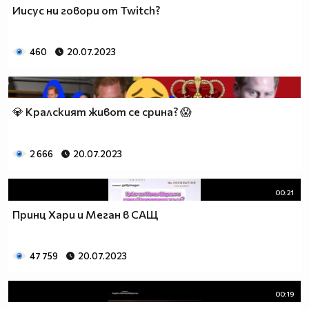
Иисус ни говори от Twitch?
460
20.07.2023
💎 Кралският живот се срина? 😱
2 666
20.07.2023
00:21
Принц Хари и Меган в САЩ
47 759
20.07.2023
00:19