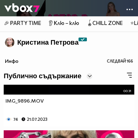
Member of
👾
🎉 PARTY TIME
👂 Клю – клю
🪀CHILL ZONE
⭐Li
Кристина Петрова
Инфо
СЛЕДВАЙ
166
Публично съдържание
00:31
IMG_9896.MOV
74
21.07.2023