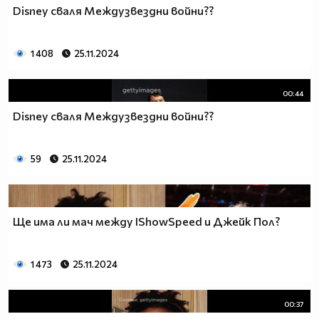
Disney сваля Междузвездни войни??
1 408
25.11.2024
00:44
Disney сваля Междузвездни войни??
59
25.11.2024
Ще има ли мач между IShowSpeed и Джейк Пол?
1 473
25.11.2024
00:37