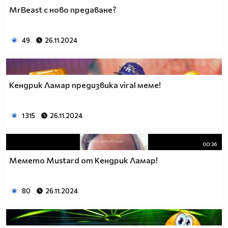
MrBeast с ново предаване?
49
26.11.2024
Кендрик Ламар предизвика viral меме!
1 315
26.11.2024
00:36
Мемето Mustard от Кендрик Ламар!
80
26.11.2024