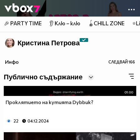
Member of
👾
🎉 PARTY TIME
👂 Клю – клю
🪀CHILL ZONE
⭐Li
Кристина Петрова
Инфо
СЛЕДВАЙ
166
Публично съдържание
01:00
Проклятието на кутията Dybbuk?
22
04.12.2024