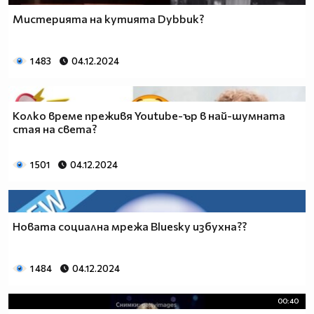
Мистерията на кутията Dybbuk?
1 483
04.12.2024
Колко време преживя Youtube-ър в най-шумната
стая на света?
1 501
04.12.2024
Новата социална мрежа Bluesky избухна??
1 484
04.12.2024
00:40