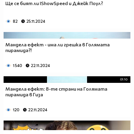
Ще се бият ли IShowSpeed и Джейк Поул?
82
25.11.2024
Мандела ефект - има ли грешка в Голямата
пирамида?!
1 540
22.11.2024
01:10
Мандела ефект: 8-те страни на Голямата
пирамида в Гиза
120
22.11.2024