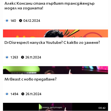
Алекс Консани стана първият трансджендър
модел на годината!
140
04.12.2024
DrDisrespect напуска Youtube? С какво го заменя?
1 263
26.11.2024
MrBeast с ново предаване?
1 494
26.11.2024
00:42