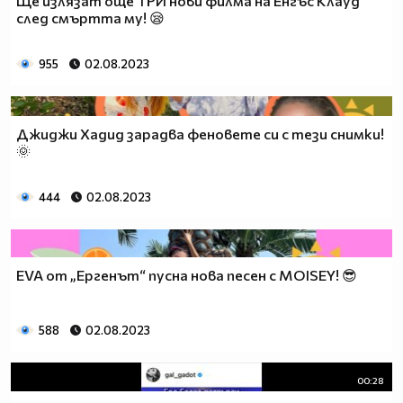
Ще излязат още ТРИ нови филма на Енгъс Клауд
след смъртта му! 😪
955
02.08.2023
Джиджи Хадид зарадва феновете си с тези снимки!
🌞
444
02.08.2023
EVA от „Ергенът“ пусна нова песен с MOISEY! 😎
588
02.08.2023
00:28