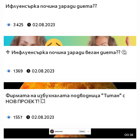
Ифлуенсърка почина заради диета??
3 425
02.08.2023
🥦 Инфлуенсърка почина заради веган диета?? 🤔
1 369
02.08.2023
Фирмата на избухналата подводница "Титан" с
НОВ ПРОЕКТ! 💥
1 557
02.08.2023
00:38