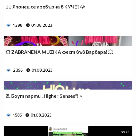
🤦‍♀️ Японец се превърна в КУЧЕ? 🐶
1 298
01.08.2023
💥 ZABRANENA MUZIKA фест във Варвара! 💥
2 356
01.08.2023
🚢 Боут парти „Higher Senses“! ⭐
1 585
01.08.2023
00:28