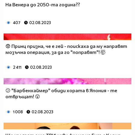
На Венера до 2050-та година??
407
02.08.2023
😨 Принц призна, че е гей - поискаха да му направят
мозъчна операция, за да го "поправят"! 🤯
2 411
02.08.2023
😕 "Барбенхаймер" обиди хората в Япония - те
отвръщат! 😲
1 008
02.08.2023