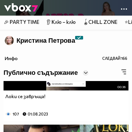
Member of
👾
🎉 PARTY TIME
👂 Клю – клю
🪀CHILL ZONE
⭐Li
Кристина Петрова
Инфо
СЛЕДВАЙ
166
Публично съдържание
00:36
Локи се завръща!
107
01.08.2023