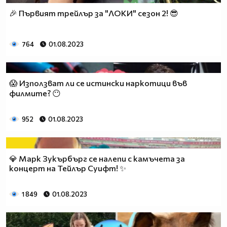
🎉 Първият трейлър за "ЛОКИ" сезон 2! 😎
764
01.08.2023
😱 Използват ли се истински наркотици във
филмите? 😶
952
01.08.2023
💎 Марк Зукърбърг се налепи с камъчета за
концерт на Тейлър Суифт! ✨
1 849
01.08.2023