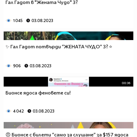
Гал Гадот в "Жената Чудо" 3?
1 045
03.08.2023
✨ Гал Гадот потвърди “ЖЕНАТА ЧУДО” 3? ⭐
906
03.08.2023
00:36
Бионсе ядоса феновете си!
4 042
03.08.2023
😠 Бионсе с билети “само за слушане” за $157 ядоса