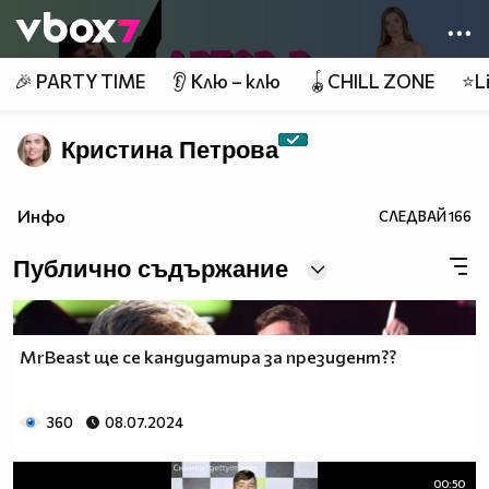
Member of
👾
🎉 PARTY TIME
👂 Клю – клю
🪀CHILL ZONE
⭐Li
Кристина Петрова
Инфо
СЛЕДВАЙ
166
Публично съдържание
MrBeast ще се кандидатира за президент??
360
08.07.2024
00:50