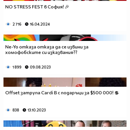
NO STRESS FEST в София! 🎉
2 716
16.04.2024
Ne-Yo отказа отказа да се извини за
хомофобските си изказвания??
1 899
09.08.2023
Offset затрупа Cardi B с подаръци за $500 000! 💲
838
13.10.2023