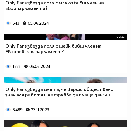
Only Fans звезда поля с мляко бивш член на
Европарламента?
643
05.06.2024
00:32
Only Fans звезда поля с шейк бивш член на
Европейския парламент?
1 335
05.06.2024
Only Fans звезда смята, че върши обществено
значима работа и не трябва да плаща данъци!
6 489
23.11.2023