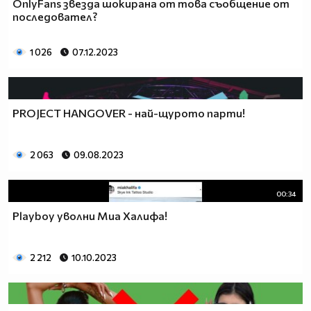
OnlyFans звезда шокирана от това съобщение от
последовател?
1 026
07.12.2023
PROJECT HANGOVER - най-щурото парти!
2 063
09.08.2023
00:34
Playboy уволни Миа Халифа!
2 212
10.10.2023