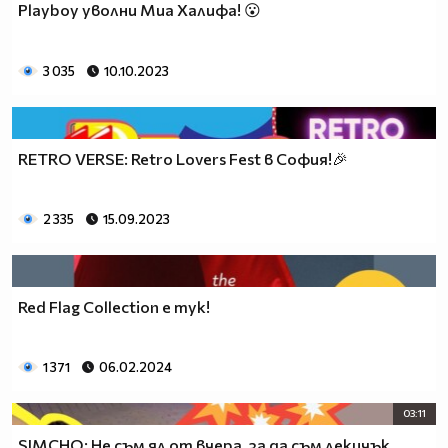
Playboy уволни Миа Халифа! 😮
3 035
10.10.2023
RETRO VERSE: Retro Lovers Fest в София!🎉
2 335
15.09.2023
Red Flag Collection е тук!
1 371
06.02.2024
03:11
SIMCHO: Не съм ял от вчера, за да съм лекичък