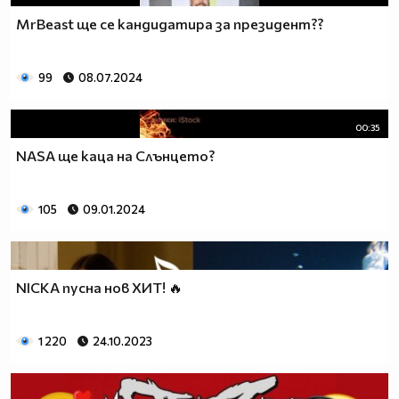
MrBeast ще се кандидатира за президент??
99
08.07.2024
00:35
NASA ще каца на Слънцето?
105
09.01.2024
NICKA пусна нов ХИТ! 🔥
1 220
24.10.2023