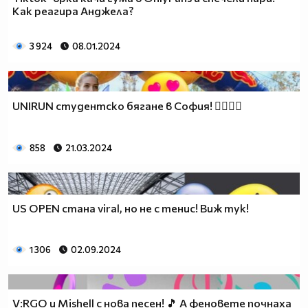
Как реагира Анджела?
3 924
08.01.2024
UNIRUN студентско бягане в София! 🏃‍♂️🏃‍♀️
858
21.03.2024
US OPEN стана viral, но не с тенис! Виж тук!
1 306
02.09.2024
V:RGO и Mishell с нова песен! 🎵 А феновете почнаха