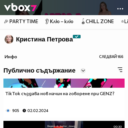
Member of
👾
🎉 PARTY TIME
👂 Клю – клю
🪀CHILL ZONE
⭐Li
Кристина Петрова
Инфо
СЛЕДВАЙ
166
Публично съдържание
TikTok създава нов начин на говорене при GENZ?
905
02.02.2024
00:30