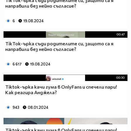
TikTok-ърка съди родителите си, защото са я
направили без нейно съгласие?
6
19.08.2024
00:47
TikTok-ърка съди родителите си, защото са я
направили без нейно съгласие?
6 617
19.08.2024
00:30
Tiktok-ърка качи гума в OnlyFans и спечели пари!
Как реагира Анджела?
943
08.01.2024
Tiktok-ърка качи гума в OnlyFans и спечели пари!