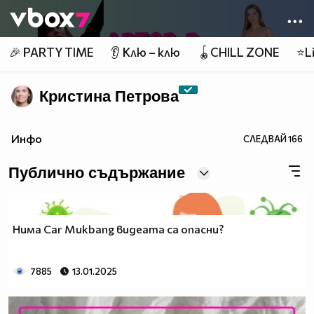
Member of
👾
🎉 PARTY TIME
👂 Клю – клю
🪀CHILL ZONE
⭐Li
Кристина Петрова
Инфо
СЛЕДВАЙ
166
Публично съдържание
Нима Car Mukbang видеата са опасни?
7885
13.01.2025