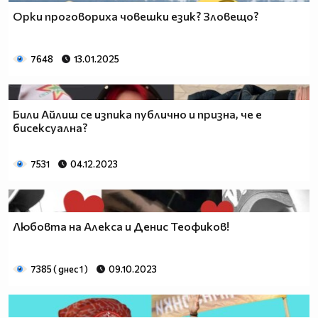
Орки проговориха човешки език? Зловещо?
7648
13.01.2025
Били Айлиш се изпика публично и призна, че е
бисексуална?
7531
04.12.2023
Любовта на Алекса и Денис Теофиков!
7385 ( днес 1 )
09.10.2023