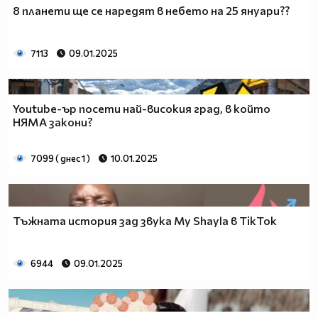
8 планети ще се наредят в небето на 25 януари??
7113
09.01.2025
Youtube-ър посети най-високия град, в който
НЯМА закони?
7099 ( днес 1 )
10.01.2025
Тъжната история зад звука My Shayla в TikTok
6944
09.01.2025