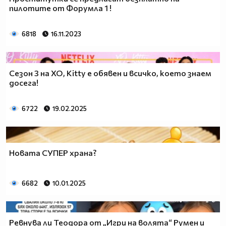
пилотите от Форумла 1 !
6818
16.11.2023
Сезон 3 на XO, Kitty е обявен и всичко, което знаем
досега!
6722
19.02.2025
Новата СУПЕР храна?
6682
10.01.2025
Ревнува ли Теодора от „Игри на волята“ Румен и