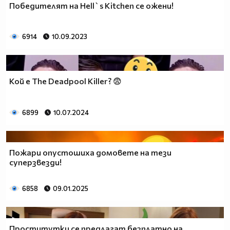
Победителят на Hell`s Kitchen се ожени!
6914
10.09.2023
Кой е The Deadpool Killer? 😨
6899
10.07.2024
Пожари опустошиха домовете на тези
суперзвезди!
6858
09.01.2025
Проститутки се предлагат безплатно на