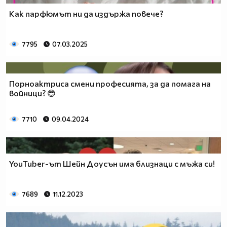
Как парфюмът ни да издържа повече?
7795
07.03.2025
Порноактриса смени професията, за да помага на
войници? 😎
7710
09.04.2024
YouTuber-ът Шейн Доусън има близнаци с мъжа си!
7689
11.12.2023