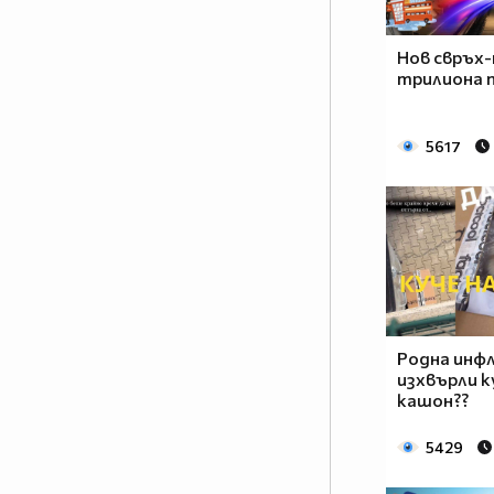
Нов свръх-
трилиона п
5617
Родна инфл
изхвърли к
кашон??
5429