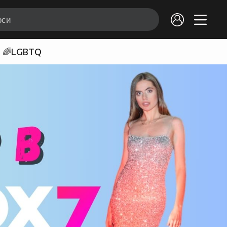
🌈LGBTQ