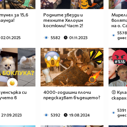
тунел за 15,6
Родните звезди и
Мирела
аунда!
техните Хелоуин
волята
костюми! Част 2!
на о. С
5578
02.01.2025
5582
01.11.2023
днес 
уенсърка си
4000-годишни плочи
😡 Кула
учето в
предсказват бъдещето?
скарах
5391 
27.09.2023
5392
19.08.2024
днес 