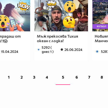
страдаш от
Мъж прекосява Тихия
Новият
океан с лодка!
Манче
 ❗😱
5292 (
26.06.2024
15.04.2024
днес 1 )
528
1
2
3
4
5
6
7
8