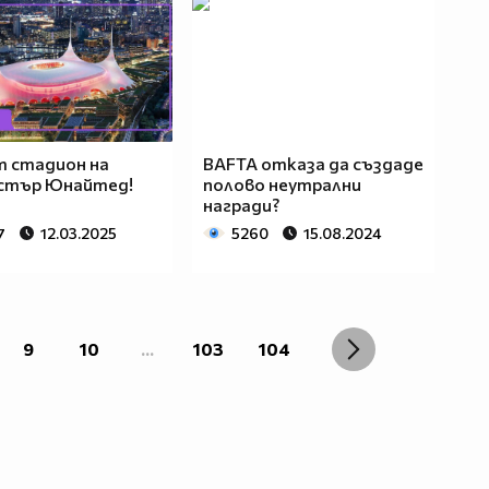
 стадион на
BAFTA отказа да създаде
стър Юнайтед!
полово неутрални
награди?
7
12.03.2025
5260
15.08.2024
9
10
...
103
104