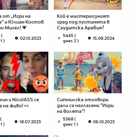
 от „Игри на
Кой е мистериозният
“ и Юлиан Костов
град под пустинята в
ан Мигел! 💗
Саудитска Арабия?
 (
5445 (
02.10.2023
15.08.2024
1 )
днес 2 )
гин и NicolASS се
Ситнилска отговори
дали са нагласени “Игри
а на живо! 👀
на волята“!
(
5368 (
18.07.2023
06.10.2023
1 )
днес 1 )