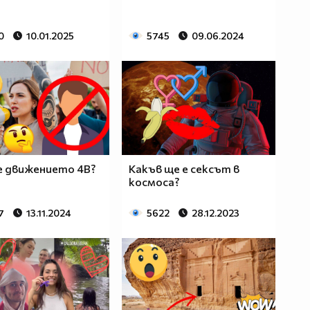
0
10.01.2025
5745
09.06.2024
е движението 4B?
Какъв ще е сексът в
космоса?
7
13.11.2024
5622
28.12.2023