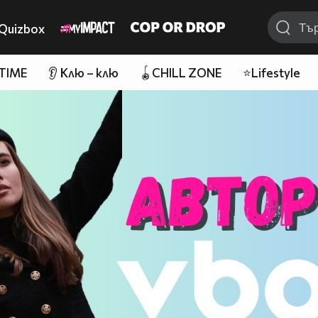
Quizbox
 TIME
👂 Клю – клю
🪀CHILL ZONE
⭐Lifestyle