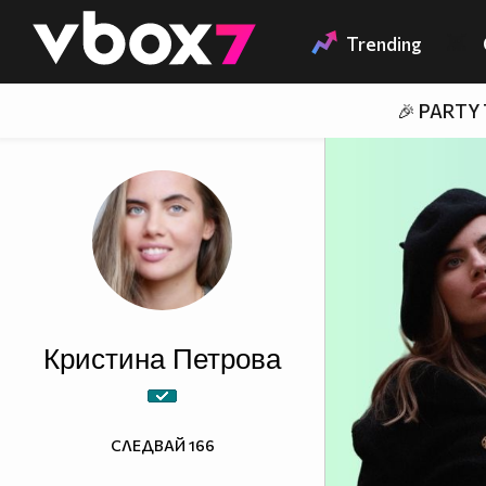
Member of
👾
Trending
🎉 PARTY
Кристина Петрова
СЛЕДВАЙ
166