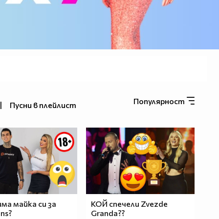
Популярност
|
Пусни в плейлист
има майка си за
КОЙ спечели Zvezde
ans?
Granda??