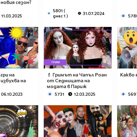
новия сезон?
5801 (
31.07.2024
11.03.2025
днес 1 )
578
гри на
💄 Гримът на Чапъл Роан
Какво 
 избухва на
от Седмицата на
модата в Париж
06.10.2023
5731
12.03.2025
569