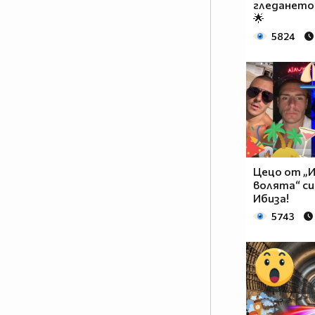
гледането 
🌟
5824
Цецо от „И
волята“ си
Ибиза!
5743