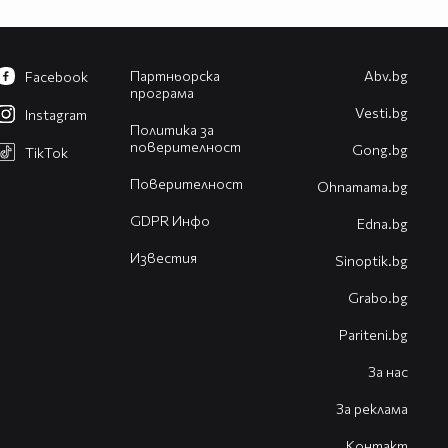
Партньорска
Abv.bg
Facebook
програма
Vesti.bg
Instagram
Политика за
поверителност
Gong.bg
TikTok
Поверителност
Оhnamama.bg
GDPR Инфо
Edna.bg
Известия
Sinoptik.bg
Grabo.bg
Pariteni.bg
За нас
За реклама
Контакт