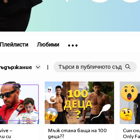
Плейлисти
Любими
съдържание
|
vive –
Мъж стана баща на 100
Син сн
ли си
деца??
Only F