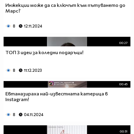
Инжекции може да са ключът към пътуването до
Марс?
8
12.11.2024
00:27
ТОП 3 идеи за коледни подаръци!
8
11.12.2023
00:45
Евтаназираха най-известната катерица в
Instagram!
8
04.11.2024
00:51