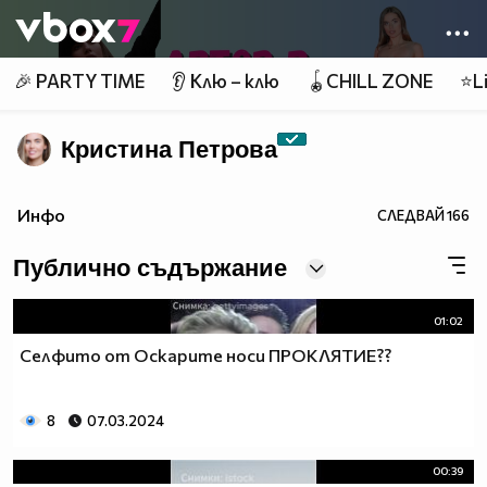
Member of
👾
🎉 PARTY TIME
👂 Клю – клю
🪀CHILL ZONE
⭐Li
Кристина Петрова
Инфо
СЛЕДВАЙ
166
Публично съдържание
01:02
Селфито от Оскарите носи ПРОКЛЯТИЕ??
8
07.03.2024
00:39