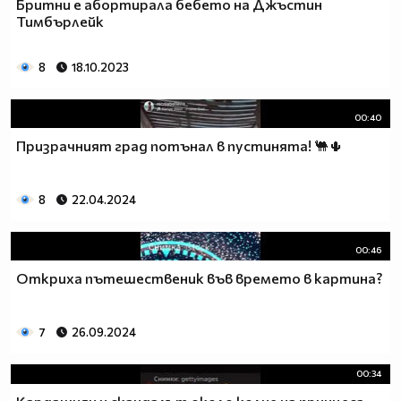
Бритни е абортирала бебето на Джъстин
Тимбърлейк
8
18.10.2023
00:40
Призрачният град потънал в пустинята! 🐫🌵
8
22.04.2024
00:46
Откриха пътешественик във времето в картина?
7
26.09.2024
00:34