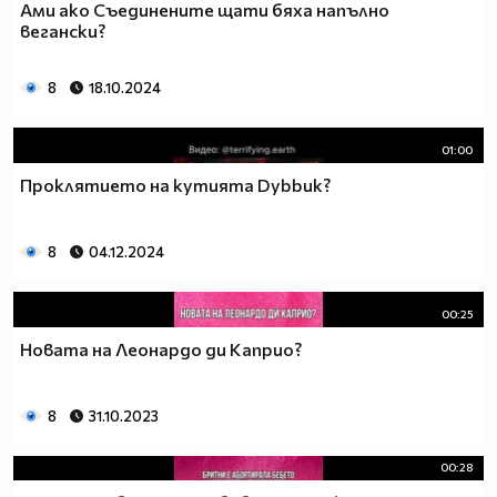
Ами ако Съединените щати бяха напълно
вегански?
8
18.10.2024
01:00
Проклятието на кутията Dybbuk?
8
04.12.2024
00:25
Новата на Леонардо ди Каприо?
8
31.10.2023
00:28