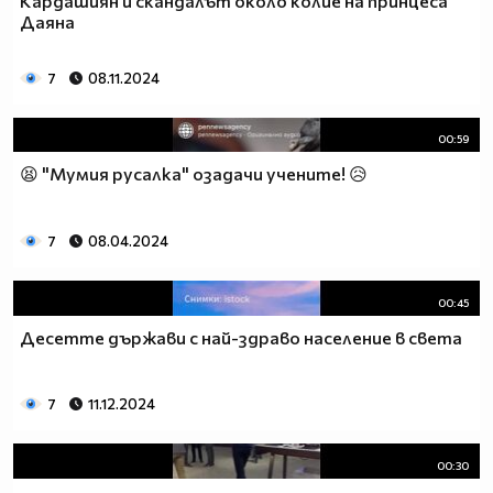
Кардашиян и скандалът около колие на принцеса
Даяна
7
08.11.2024
00:59
😫 "Мумия русалка" озадачи учените! 😥
7
08.04.2024
00:45
Десетте държави с най-здраво население в света
7
11.12.2024
00:30