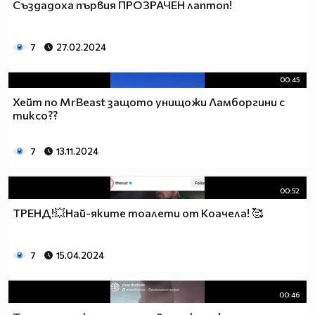
Създадоха първия ПРОЗРАЧЕН лаптоп!
7
27.02.2024
00:45
Хейт по MrBeast защото унищожи Ламборгини с
тиксо??
7
13.11.2024
00:52
ТРЕНД!💥Най-яките тоалети от Коачела! 🥰
7
15.04.2024
00:46