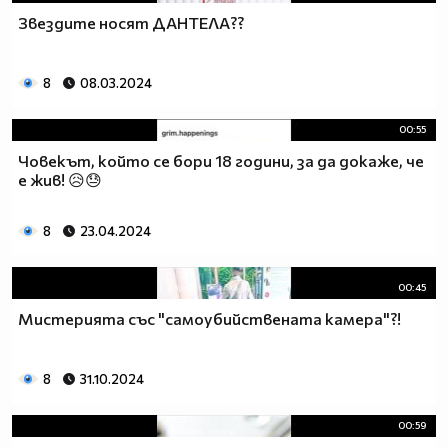
Звездите носят ДАНТЕЛА??
8
08.03.2024
00:55
Човекът, който се бори 18 години, за да докаже, че
е жив! 😥😓
8
23.04.2024
00:45
Мистерията със "самоубийствената камера"?!
8
31.10.2024
00:59