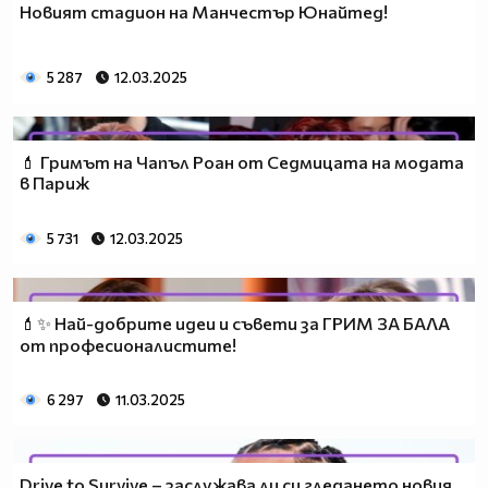
Новият стадион на Манчестър Юнайтед!
5 287
12.03.2025
💄 Гримът на Чапъл Роан от Седмицата на модата
в Париж
5 731
12.03.2025
💄✨ Най-добрите идеи и съвети за ГРИМ ЗА БАЛА
от професионалистите!
6 297
11.03.2025
Drive to Survive – заслужава ли си гледането новия