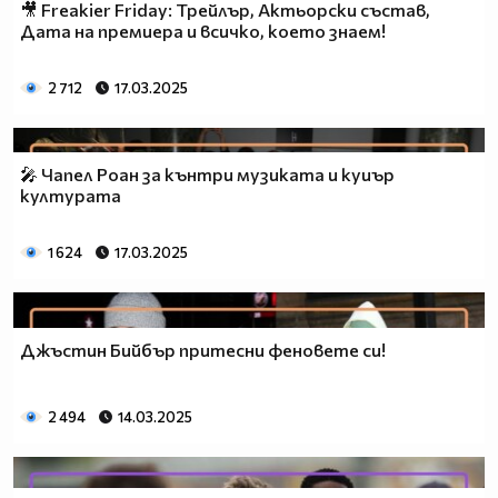
🎥 Freakier Friday: Трейлър, Актьорски състав,
Дата на премиера и всичко, което знаем!
2 712
17.03.2025
🎤 Чапел Роан за кънтри музиката и куиър
културата
1 624
17.03.2025
Джъстин Бийбър притесни феновете си!
2 494
14.03.2025