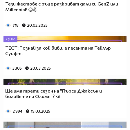
Тези жестове с ръце разкриват дали си GenZ или
Millennial! 😊✌️
718
20.03.2025
QUIZ
ТЕСТ: Познай за кой бивш е песента на Тейлър
Суифт!
3 305
20.03.2025
Ще има трети сезон на "Пърси Джаксън и
боговете на Олимп"? 📣
2 994
19.03.2025