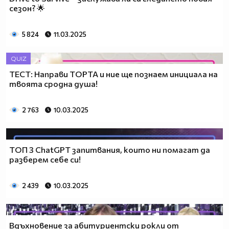
сезон? 🌟
5 824
11.03.2025
QUIZ
ТЕСТ: Направи ТОРТА и ние ще познаем инициала на
твоята сродна душа!
2 763
10.03.2025
ТОП 3 ChatGPT запитвания, които ни помагат да
разберем себе си!
2 439
10.03.2025
Вдъхновение за абитуриентски рокли от