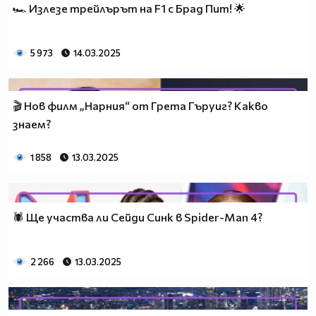
🏎️ Излезе трейлърът на F1 с Брад Пит! 🌟
5 973
14.03.2025
🎬 Нов филм „Нарния“ от Грета Гъруиг? Какво
знаем?
1 858
13.03.2025
🕷️ Ще участва ли Сейди Синк в Spider-Man 4?
2 266
13.03.2025