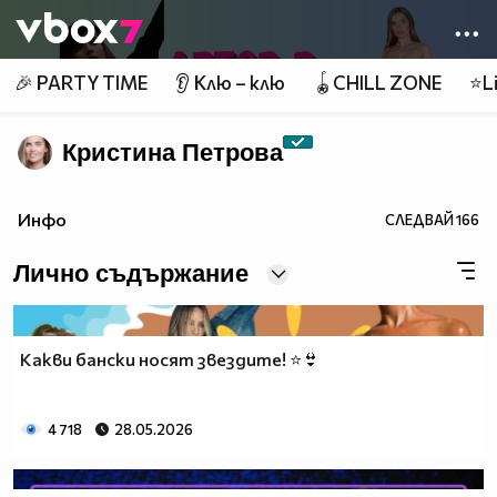
Member of
👾
🎉 PARTY TIME
👂 Клю – клю
🪀CHILL ZONE
⭐Li
Кристина Петрова
Инфо
СЛЕДВАЙ
166
Лично съдържание
Какви бански носят звездите! ⭐👙
4 718
28.05.2026