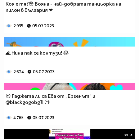
Коя е тя?😳 Бояна - най-добрата танцьорка на
пилон в България ❤
2 935
05.07.2023
🌊 Нина пак се контузи! 😂
2 624
05.07.2023
😍 Гаджета ли са Ева от „Ергенът“ и
@blackgogobg?! 🧐
4 765
05.07.2023
00:34