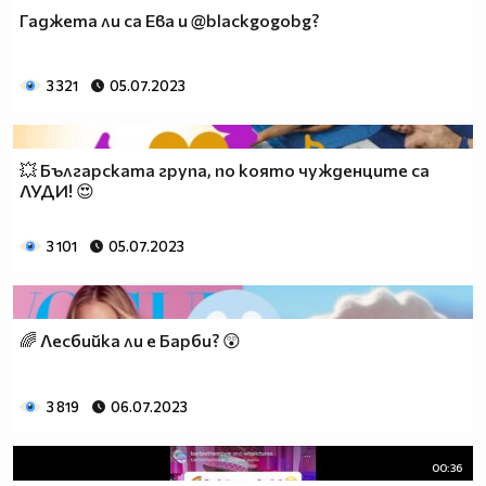
Гаджета ли са Ева и @blackgogobg?
3 321
05.07.2023
💥 Българската група, по която чужденците са
ЛУДИ! 😍
3 101
05.07.2023
🌈 Лесбийка ли е Барби? 😲
3 819
06.07.2023
00:36