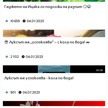
Гаджето на Ицака го подложи на разпит 🙄😂
10 659
04.07.2023
😎 Луксът ме „успокоява“ – с кола по вода! 🚗
2 702
04.07.2023
00:36
Луксът ме успокоява - кола по вода!
901
04.07.2023