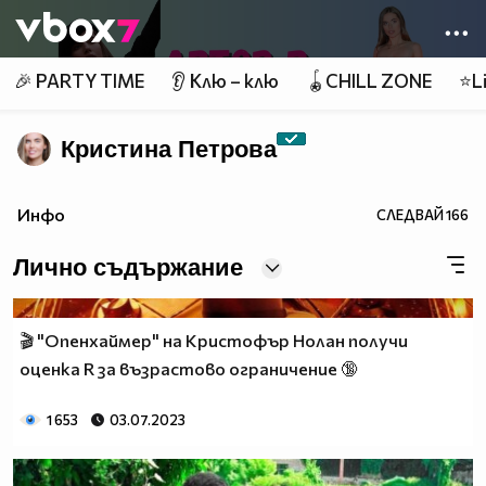
Member of
👾
🎉 PARTY TIME
👂 Клю – клю
🪀CHILL ZONE
⭐Li
Кристина Петрова
Инфо
СЛЕДВАЙ
166
Лично съдържание
🎬 "Опенхаймер" на Кристофър Нолан получи
оценка R за възрастово ограничение 🔞
1 653
03.07.2023