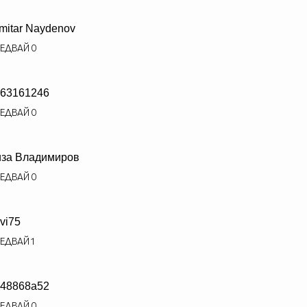
mitar Naydenov
ЕДВАЙ
0
63161246
ЕДВАЙ
0
за Владимиров
ЕДВАЙ
0
vi75
ЕДВАЙ
1
48868a52
ЕДВАЙ
0