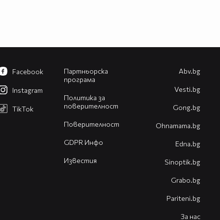
Партньорска
Abv.bg
Facebook
програма
Vesti.bg
Instagram
Политика за
поверителност
Gong.bg
TikTok
Поверителност
Оhnamama.bg
GDPR Инфо
Edna.bg
Известия
Sinoptik.bg
Grabo.bg
Pariteni.bg
За нас