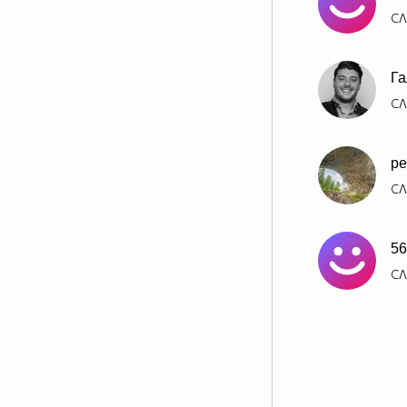
СЛ
Га
СЛ
pe
СЛ
56
СЛ