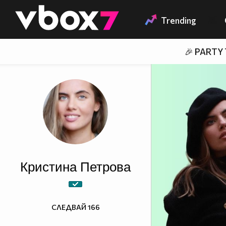
Member of
👾
Trending
🎉 PARTY
Кристина Петрова
СЛЕДВАЙ
166