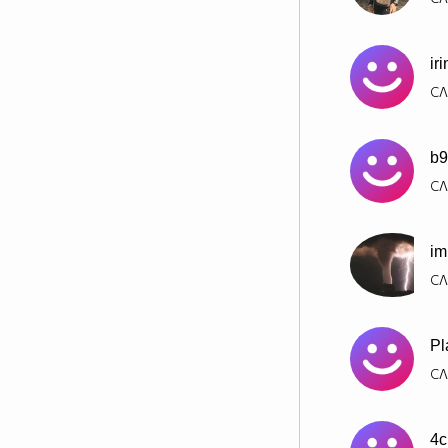
ir
СЛ
b9
СЛ
im
СЛ
Pl
СЛ
4c