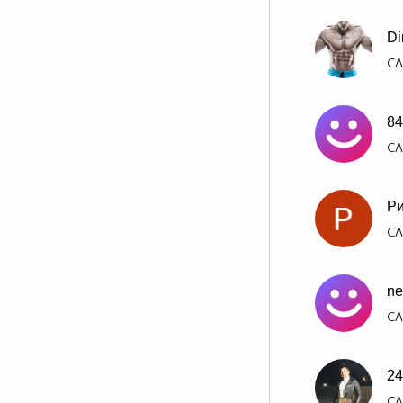
Di
СЛ
84
СЛ
Ри
СЛ
ne
СЛ
24
СЛ