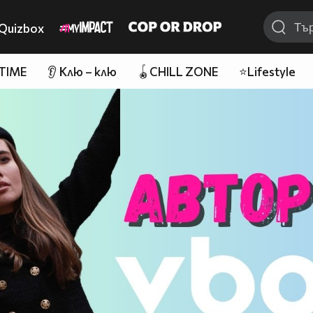
Quizbox
 TIME
👂 Клю – клю
🪀CHILL ZONE
⭐Lifestyle