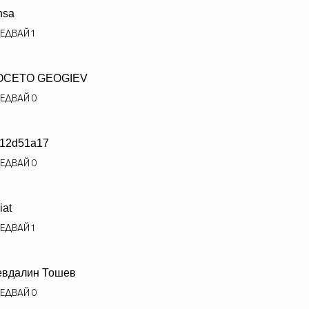
nsa
ЕДВАЙ
1
OCETO GEOGIEV
ЕДВАЙ
0
12d51a17
ЕДВАЙ
0
iat
ЕДВАЙ
1
евдалин Тошев
ЕДВАЙ
0