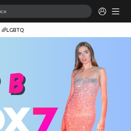
🌈LGBTQ