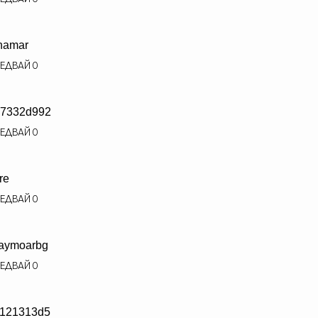
inamar
ЕДВАЙ
0
7332d992
ЕДВАЙ
0
re
ЕДВАЙ
0
aymoarbg
ЕДВАЙ
0
121313d5