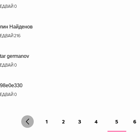
ЕДВАЙ
0
лин Найденов
ЕДВАЙ
216
tar germanov
ЕДВАЙ
0
98e0e330
ЕДВАЙ
0
1
2
3
4
5
6