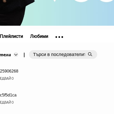
Плейлисти
Любими
|
тели
25906268
ЕДВАЙ
0
c5f5d1ca
ЕДВАЙ
0