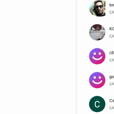
to
СЛ
K
СЛ
c8
СЛ
go
СЛ
С
СЛ