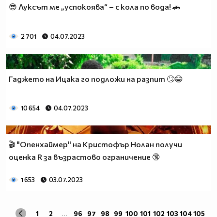
😎 Луксът ме „успокоява“ – с кола по вода! 🚗
2 701
04.07.2023
Гаджето на Ицака го подложи на разпит 🙄😂
10 654
04.07.2023
🎬 "Опенхаймер" на Кристофър Нолан получи
оценка R за възрастово ограничение 🔞
1 653
03.07.2023
1
2
...
96
97
98
99
100
101
102
103
104
105