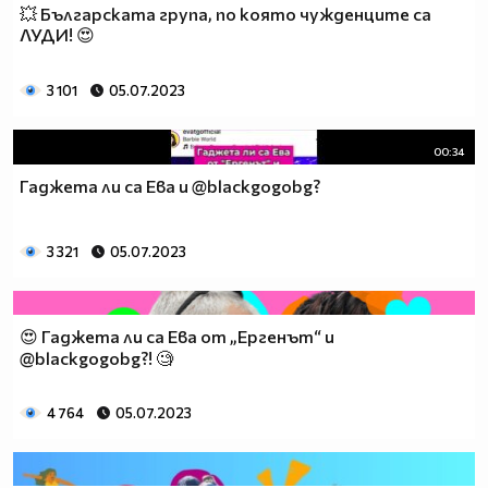
💥 Българската група, по която чужденците са
ЛУДИ! 😍
3 101
05.07.2023
00:34
Гаджета ли са Ева и @blackgogobg?
3 321
05.07.2023
😍 Гаджета ли са Ева от „Ергенът“ и
@blackgogobg?! 🧐
4 764
05.07.2023