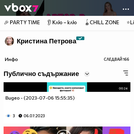
Member of
👾
🎉 PARTY TIME
👂 Клю – клю
🪀CHILL ZONE
⭐Li
Кристина Петрова
Инфо
СЛЕДВАЙ
166
Публично съдържание
00:24
Видео - (2023-07-06 15:55:35)
3
06.07.2023