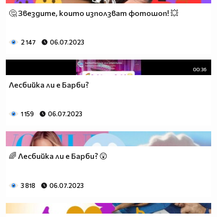
🤔 Звездите, които използват фотошоп! 💥
2 147
06.07.2023
00:36
Лесбийка ли е Барби?
1 159
06.07.2023
🌈 Лесбийка ли е Барби? 😲
3 818
06.07.2023