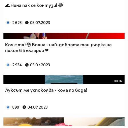
🌊 Нина пак се контузи! 😂
2 623
05.07.2023
Коя е тя?😳 Бояна - най-добрата танцьорка на
пилон в България ❤
2 934
05.07.2023
00:36
Луксът ме успокоява - кола по вода!
899
04.07.2023