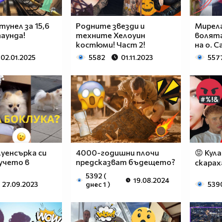
тунел за 15,6
Родните звезди и
Мирела
аунда!
техните Хелоуин
волята
костюми! Част 2!
на о. С
02.01.2025
5582
01.11.2023
557
уенсърка си
4000-годишни плочи
😡 Кула
учето в
предсказват бъдещето?
скарах
5392 (
19.08.2024
27.09.2023
днес 1 )
539