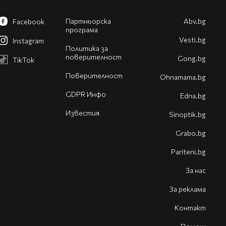
Партньорска
Abv.bg
Facebook
програма
Vesti.bg
Instagram
Политика за
поверителност
Gong.bg
TikTok
Поверителност
Оhnamama.bg
GDPR Инфо
Edna.bg
Известия
Sinoptik.bg
Grabo.bg
Pariteni.bg
За нас
За реклама
Контакт