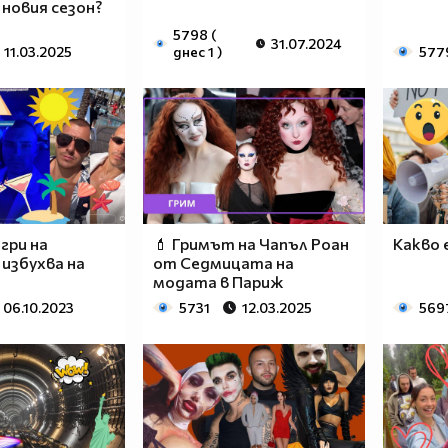
новия сезон?
5798 (
31.07.2024
11.03.2025
днес 1 )
577
гри на
💄 Гримът на Чапъл Роан
Какво 
 избухва на
от Седмицата на
модата в Париж
06.10.2023
5731
12.03.2025
569