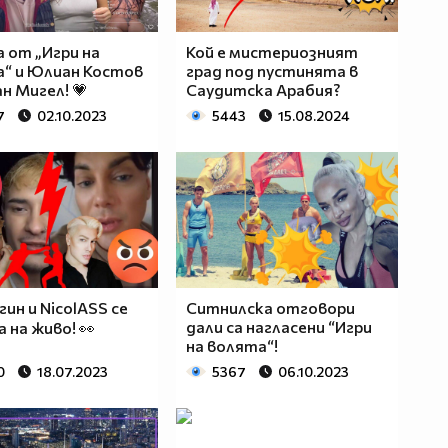
 от „Игри на
Кой е мистериозният
“ и Юлиан Костов
град под пустинята в
ан Мигел! 💗
Саудитска Арабия?
7
02.10.2023
5443
15.08.2024
гин и NicolASS се
Ситнилска отговори
дали са нагласени “Игри
а на живо! 👀
на волята“!
0
18.07.2023
5367
06.10.2023