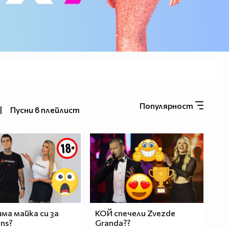
Популярност
|
Пусни в плейлист
има майка си за
КОЙ спечели Zvezde
ans?
Granda??