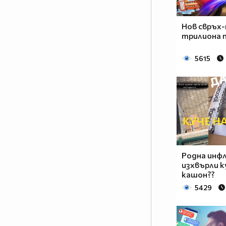
Нов свръх-
трилиона п
5615
Родна инфл
изхвърли к
кашон??
5429