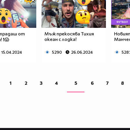
страдаш от
Мъж прекосява Тихия
Новият
океан с лодка!
Манче
 ❗😱
15.04.2024
5290
26.06.2024
528
1
2
3
4
5
6
7
8