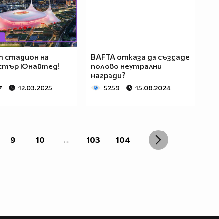
 стадион на
BAFTA отказа да създаде
стър Юнайтед!
полово неутрални
награди?
7
12.03.2025
5259
15.08.2024
9
10
...
103
104