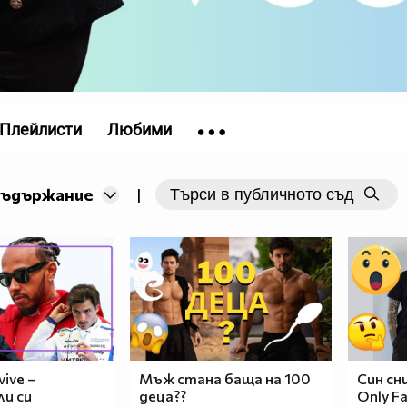
Плейлисти
Любими
съдържание
|
vive –
Мъж стана баща на 100
Син сн
ли си
деца??
Only F