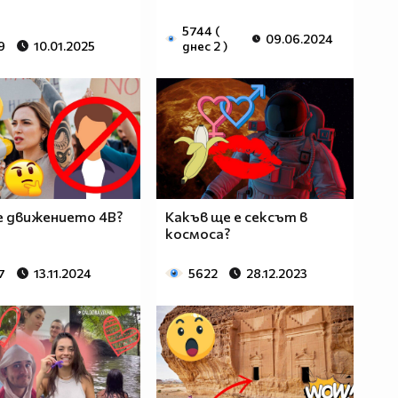
5744 (
09.06.2024
9
10.01.2025
днес 2 )
е движението 4B?
Какъв ще е сексът в
космоса?
7
13.11.2024
5622
28.12.2023