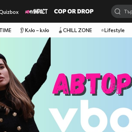
Quizbox
 TIME
👂 Клю – клю
🪀CHILL ZONE
⭐Lifestyle