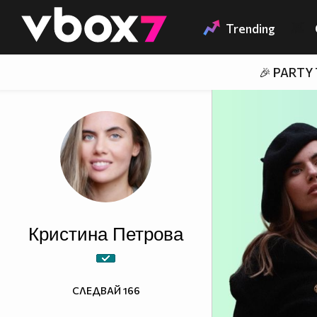
Member of
👾
Trending
🎉 PARTY
Кристина Петрова
СЛЕДВАЙ
166