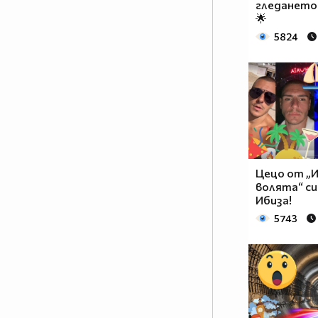
гледането 
🌟
5824
Цецо от „И
волята“ си
Ибиза!
5743