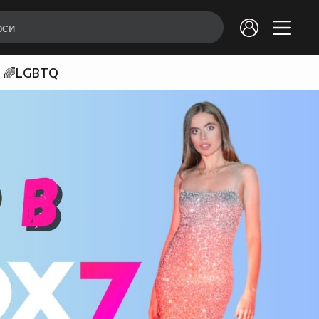
🌈LGBTQ