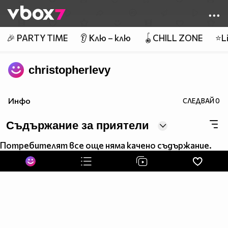
Member of
👾
🎉 PARTY TIME
👂 Клю – клю
🪀CHILL ZONE
⭐Li
christopherlevy
Инфо
СЛЕДВАЙ
0
Съдържание за приятели
Потребителят все още няма качено съдържание.