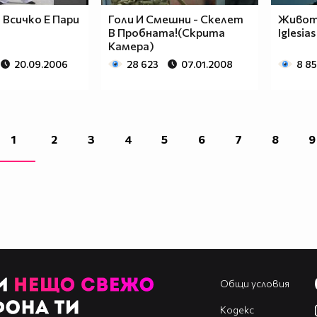
 Всичко Е Пари
Голи И Смешни - Скелет
Животъ
В Пробната!(Скрита
Iglesias
Камера)
20.09.2006
28 623
07.01.2008
8 8
1
2
3
4
5
6
7
8
9
Общи условия
Кодекс