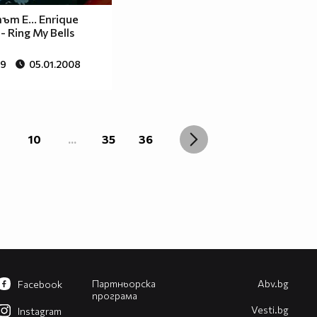
т Е... Enrique
 - Ring My Bells
59
05.01.2008
10
...
35
36
Партньорска
Abv.bg
Facebook
програма
Vesti.bg
Instagram