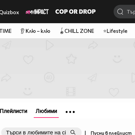
Quizbox
 TIME
👂 Клю – клю
🪀CHILL ZONE
⭐Lifestyle
Плейлисти
Любими
|
Пусни в плейлист