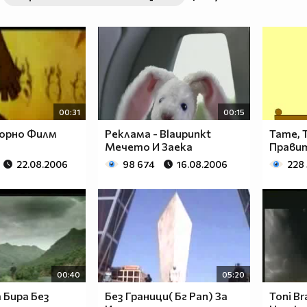
00:31
00:15
орно Филм
Реклама - Blaupunkt
Тате, 
Мечето И Заека
Прави
22.08.2006
98 674
16.08.2006
228
00:40
05:20
 Бира Без
Без Граници( Бг Рап) За
Toni Br