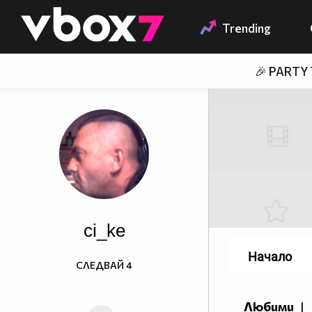
Member of
👾
Trending
🎉 PARTY
ci_ke
Начало
СЛЕДВАЙ
4
Любими
|