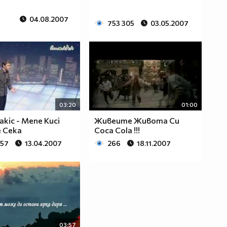
04.08.2007
753 305
03.05.2007
03:20
01:00
akic - Mene Kuci
Живеите Живота Си
e Ceka
Coca Cola !!!
057
13.04.2007
266
18.11.2007
03:57