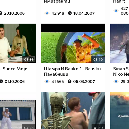
Имигранти
Heart
427
20.10.2006
42 918
18.04.2007
080
03:36
03:40
 - Sunce Moje
Шамра И Ванко 1 - Всички
Sinan S
Палавници
Niko N
01.10.2006
41 565
06.03.2007
29 
04:28
01:59