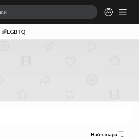
🌈LGBTQ
Най-стари