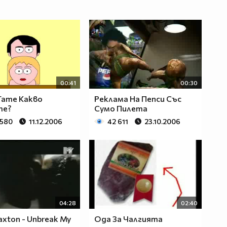
00:41
00:30
Тате Какво
Реклама На Пепси Със
те?
Сумо Пилета
 580
11.12.2006
42 611
23.10.2006
04:28
02:40
axton - Unbreak My
Ода За Чалгията