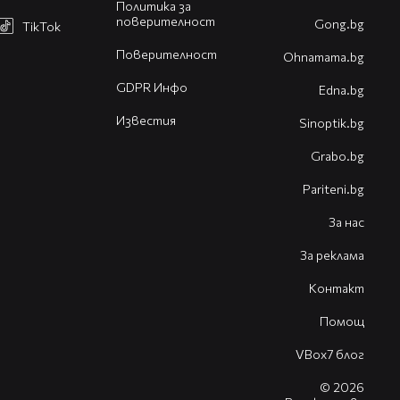
Политика за
поверителност
Gong.bg
TikTok
Поверителност
Оhnamama.bg
GDPR Инфо
Edna.bg
Известия
Sinoptik.bg
Grabo.bg
Pariteni.bg
За нас
За реклама
Контакт
Помощ
VBox7 блог
© 2026