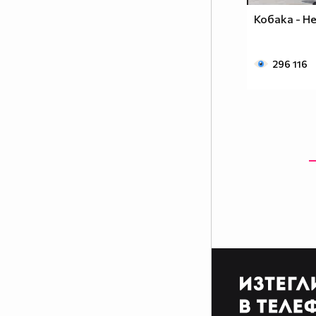
Кобака - Не
296 116