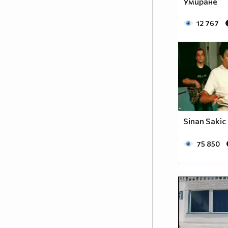
Умиране
12 767
Sinan Sakic
75 850