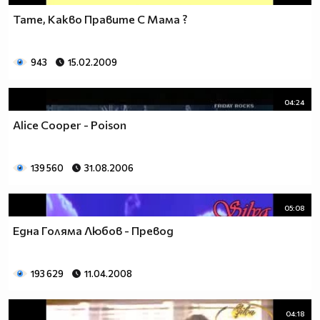
Тате, Какво Правите С Мама ?
943
15.02.2009
04:24
Alice Cooper - Poison
139 560
31.08.2006
05:08
Една Голяма Любов - Превод
193 629
11.04.2008
04:18