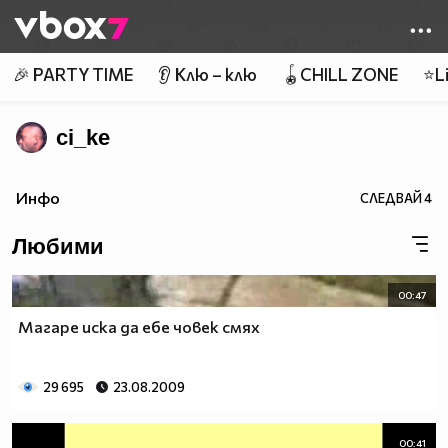
Member of
👾
🎉 PARTY TIME
👂 Клю – клю
🪀CHILL ZONE
⭐Li
ci_ke
Инфо
СЛЕДВАЙ
4
Любими
00:47
Магаре иска да ебе човек смях
29 695
23.08.2009
00:41