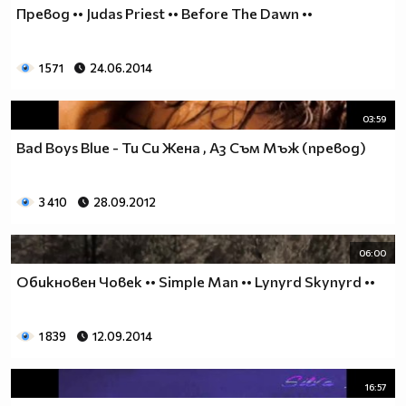
Превод •• Judas Priest •• Before The Dawn ••
1 571
24.06.2014
03:59
Bad Boys Blue - Ти Си Жена , Аз Съм Мъж (превод)
3 410
28.09.2012
06:00
Обикновен Човек •• Simple Man •• Lynyrd Skynyrd ••
1 839
12.09.2014
16:57