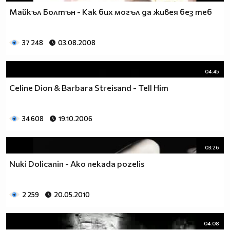
Майкъл Болтън - Как бих могъл да живея без теб
37 248
03.08.2008
04:45
Celine Dion & Barbara Streisand - Tell Him
34 608
19.10.2006
03:26
Nuki Dolicanin - Ako nekada pozelis
2 259
20.05.2010
04:08