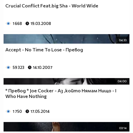
Crucial Conflict Feat.big Sha - World Wide
1 668
19.03.2008
04:33
Accept - No Time To Lose - Превод
59 323
14.10.2007
04:00
* Превод * Joe Cocker - Аз ,който Нямам Нищо - I
Who Have Nothing
1 750
17.05.2014
03:14