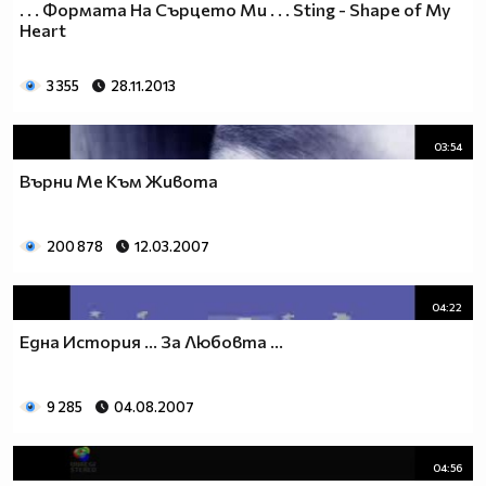
. . . Формата На Сърцето Ми . . . Sting - Shape of My
Heart
3 355
28.11.2013
03:54
Върни Ме Към Живота
200 878
12.03.2007
04:22
Една История ... За Любовта ...
9 285
04.08.2007
04:56