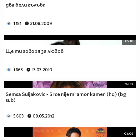
два бели гълъба
1 181
31.08.2009
05:10
Ще ти говоря за любов
1 663
13.03.2010
04:39
Semsa Suljakovic - Srce nije mramor kamen (hq) (bg
sub)
5 603
09.05.2012
04:06