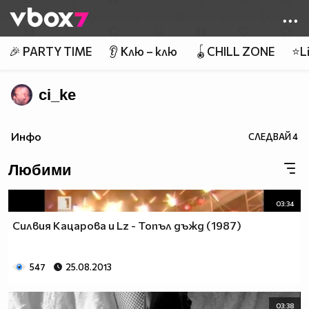
Member of
👾
🎉 PARTY TIME
👂 Клю – клю
🪀CHILL ZONE
⭐Li
ci_ke
Инфо
СЛЕДВАЙ
4
Любими
03:34
Силвия Кацарова и Lz - Топъл дъжд (1987)
547
25.08.2013
03:38