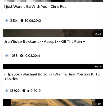
I Just Wanna Be With You - Chris Rea
2 334
30.09.2012
05:49
Да Убием Болката •• Accept •• Kill The Pain ••
1 055
10.08.2014
03:13
• Превод • Michael Bolton - I Wanna Hear You Say It H D
+ Lyrics
33 922
11.10.2010
03:07