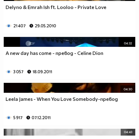
Delyno & Emrah Ish ft. Looloo - Private Love
21 407
29.05.2010
04:32
A new day has come - превод - Celine Dion
3 057
18.09.2011
04:30
Leela James - When You Love Somebody-превод
5 917
07.12.2011
04:43