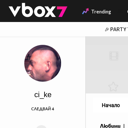
Member of
👾
Trending
🎉 PARTY
ci_ke
Начало
СЛЕДВАЙ
4
Любими
|