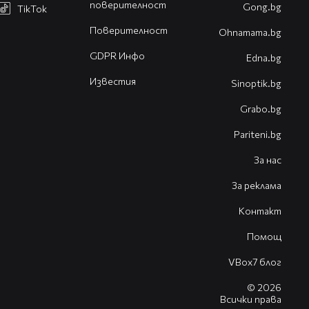
поверителност
Gong.bg
TikTok
Поверителност
Оhnamama.bg
GDPR Инфо
Edna.bg
Известия
Sinoptik.bg
Grabo.bg
Pariteni.bg
За нас
За реклама
Контакт
Помощ
VBox7 блог
© 2026
Всички права