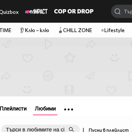
Quizbox
 TIME
👂 Клю – клю
🪀CHILL ZONE
⭐Lifestyle
Плейлисти
Любими
|
Пусни в плейлист