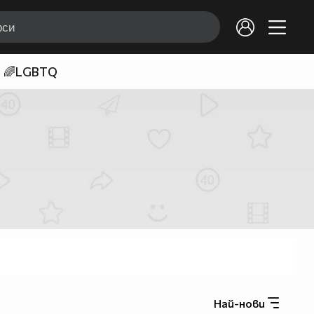
🌈LGBTQ
Най-нови