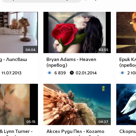
04:04
03:55
д - Липсваш
Bryan Adams - Heaven
Ерик К
(превод)
(прево
11.07.2013
6 839
02.01.2014
2 10
05:15
04:37
 Lynn Turner -
Аксел Руди Пел - Когато
Скорпи