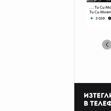
. . . Ти Си 
Ти Си Моята
3 039