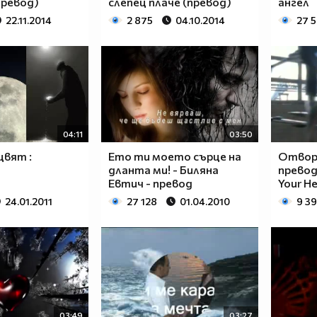
превод)
слепец плаче (превод)
ангел
22.11.2014
2 875
04.10.2014
27 
04:11
03:50
цвят :
Ето ти моето сърце на
Отвор
дланта ми! - Биляна
превод
Евтич - превод
Your He
24.01.2011
27 128
01.04.2010
9 3
03:49
03:27