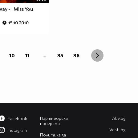
y - I Miss You
15.10.2010
10
11
...
35
36
Партньорска
Abv.bg
Facebook
програма
Vesti.bg
Instagram
Политика за