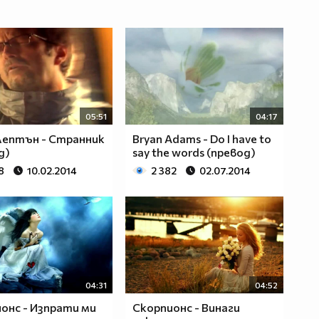
05:51
04:17
лептън - Странник
Bryan Adams - Do I have to
д)
say the words (превод)
8
10.02.2014
2 382
02.07.2014
04:31
04:52
онс - Изпрати ми
Скорпионс - Винаги