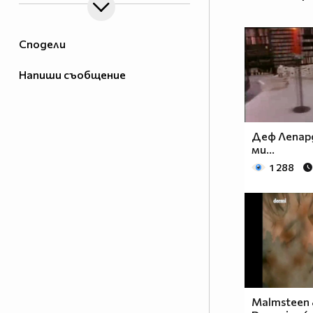
Сподели
Напиши съобщение
Деф Лепар
ми...
1 288
Malmsteen &