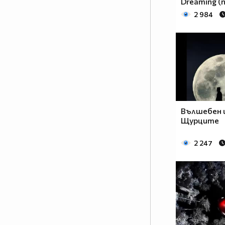
Dreaming (
2 984
Вълшебен 
Щурците
2 247