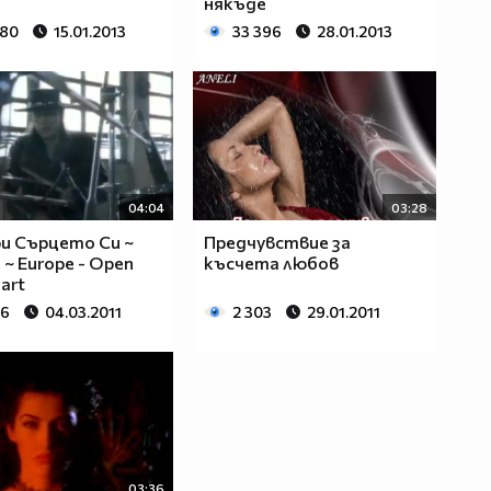
някъде
580
15.01.2013
33 396
28.01.2013
04:04
03:28
и Сърцето Си ~
Предчувствие за
 ~ Europe - Open
късчета любов
art
96
04.03.2011
2 303
29.01.2011
03:36