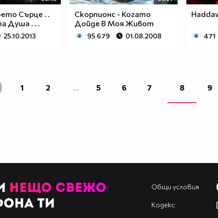
Моето Сърце . .
Скорпионс - Когато
Haddawa
 Душа . . .
Дойде В Моя Живот
25.10.2013
95 679
01.08.2008
471
1
2
...
5
6
7
8
9
Общи условия
Кодекс