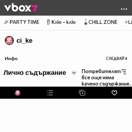
Member of
👾
🎉 PARTY TIME
👂 Клю – клю
🪀CHILL ZONE
⭐Li
ci_ke
Инфо
СЛЕДВАЙ
4
Потребителят
Лично съдържание
все още няма
качено съдържание.