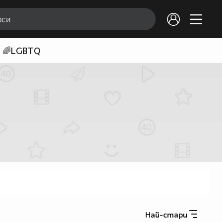
🌈LGBTQ
Най-стари