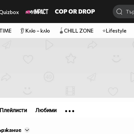
Quizbox
 TIME
👂 Клю – клю
🪀CHILL ZONE
⭐Lifestyle
Плейлисти
Любими
ържание