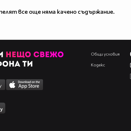
елят все още няма качено съдържание.
Общи условия
Кодекс