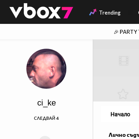
Member of
👾
Trending
🎉 PARTY
ci_ke
Начало
СЛЕДВАЙ
4
Лично съд