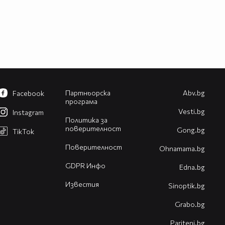
Партньорска
Abv.bg
Facebook
програма
Vesti.bg
Instagram
Политика за
поверителност
Gong.bg
TikTok
Поверителност
Оhnamama.bg
GDPR Инфо
Edna.bg
Известия
Sinoptik.bg
Grabo.bg
Pariteni.bg