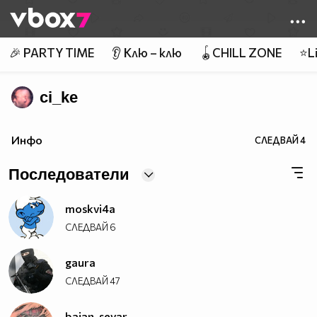
Member of
👾
🎉 PARTY TIME
👂 Клю – клю
🪀CHILL ZONE
⭐Li
ci_ke
Инфо
СЛЕДВАЙ
4
Последователи
moskvi4a
СЛЕДВАЙ
6
gaura
СЛЕДВАЙ
47
baian_sevar