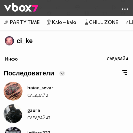
Member of
👾
🎉 PARTY TIME
👂 Клю – клю
🪀CHILL ZONE
⭐Li
ci_ke
Инфо
СЛЕДВАЙ
4
Последователи
baian_sevar
СЛЕДВАЙ
2
gaura
СЛЕДВАЙ
47
jeffery333