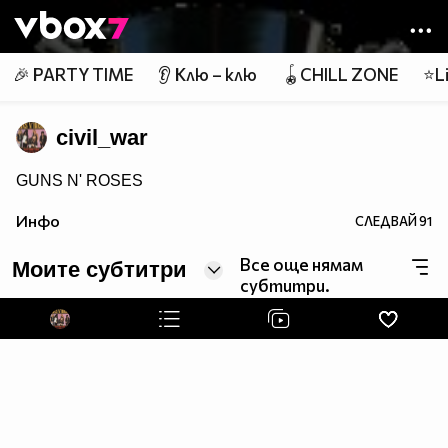
Member of
👾
🎉 PARTY TIME
👂 Клю – клю
🪀CHILL ZONE
⭐Li
civil_war
GUNS N' ROSES
Инфо
СЛЕДВАЙ
91
Все още нямам
Моите субтитри
субтитри.