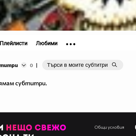
Плейлисти
Любими
бтитри
0
|
нямам субтитри.
Общи условия