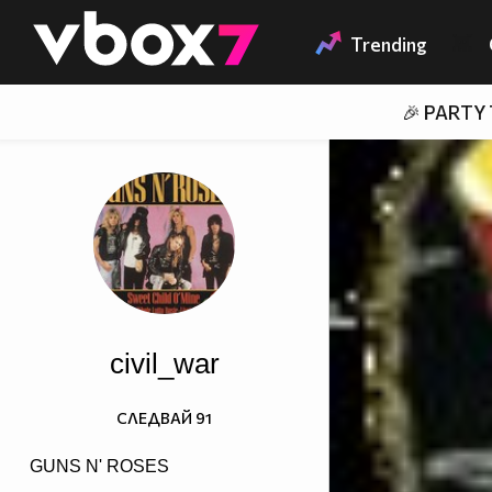
Member of
👾
Trending
🎉 PARTY
civil_war
СЛЕДВАЙ
91
GUNS N' ROSES