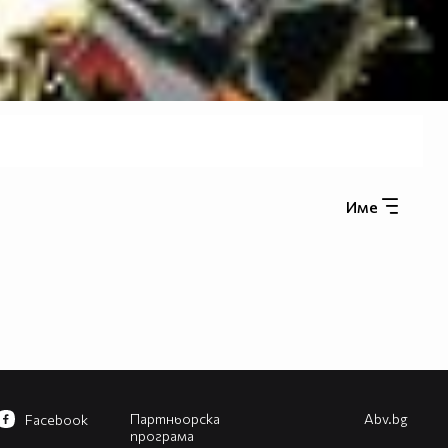
Име
Партньорска
Abv.bg
Facebook
програма