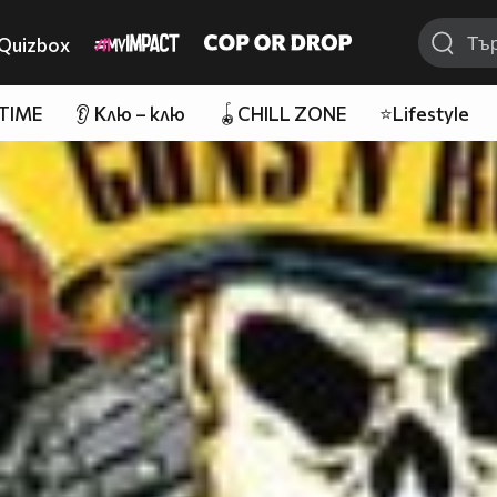
Quizbox
 TIME
👂 Клю – клю
🪀CHILL ZONE
⭐Lifestyle