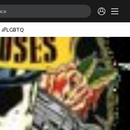
🌈LGBTQ