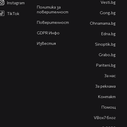
Vesti.bg
Instagram
Политика за
поверителност
Gong.bg
TikTok
Поверителност
Оhnamama.bg
GDPR Инфо
Edna.bg
Известия
Sinoptik.bg
Grabo.bg
Pariteni.bg
За нас
За реклама
Контакт
Помощ
VBox7 блог