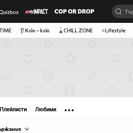
Quizbox
 TIME
👂 Клю – клю
🪀CHILL ZONE
⭐Lifestyle
Плейлисти
Любими
ържание