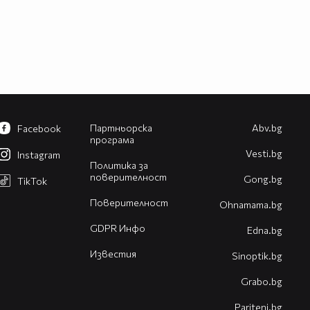
Партньорска
Abv.bg
Facebook
програма
Vesti.bg
Instagram
Политика за
поверителност
Gong.bg
TikTok
Поверителност
Оhnamama.bg
GDPR Инфо
Edna.bg
Известия
Sinoptik.bg
Grabo.bg
Pariteni.bg