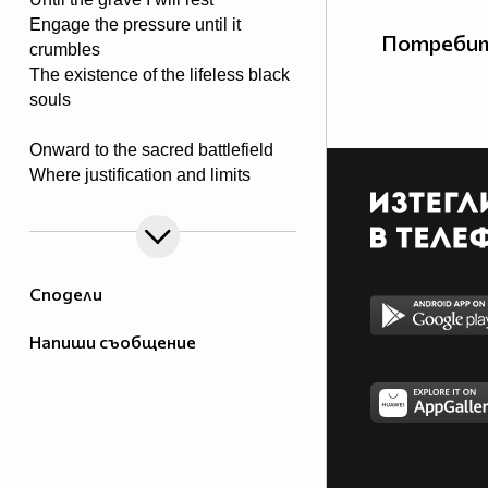
Engage the pressure until it
Потребит
crumbles
The existence of the lifeless black
souls
Onward to the sacred battlefield
Where justification and limits
are revealed
Tools of steel in rage they conquer
Weed out the killing of victim’s
stalker
Сподели
The powers proven to end the
Напиши съобщение
madness
Upon I take it to end the savage
The rays of light a truth of meaning
To my father the blood is pleading
A justice rage for all to feel