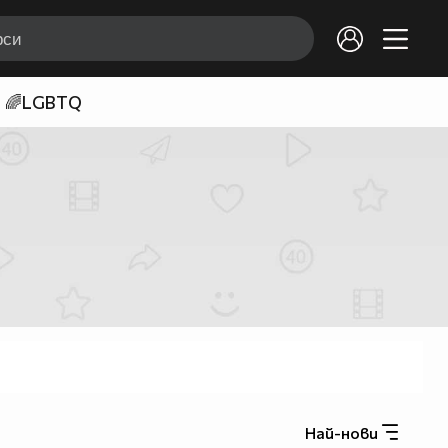
🌈LGBTQ
Най-нови