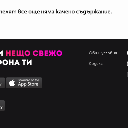
елят все още няма качено съдържание.
Общи условия
Кодекс