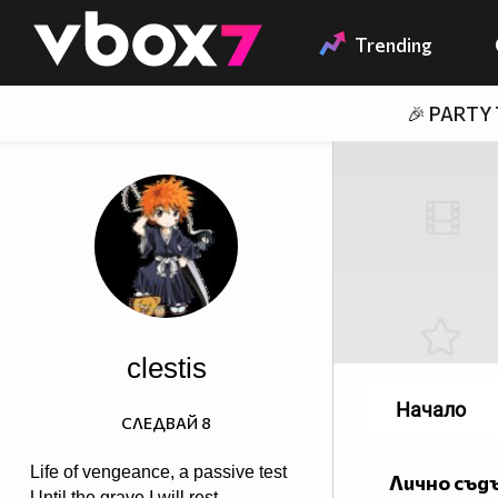
Member of
👾
Trending
🎉 PARTY
clestis
Начало
СЛЕДВАЙ
8
Life of vengeance, a passive test
Лично съд
Until the grave I will rest