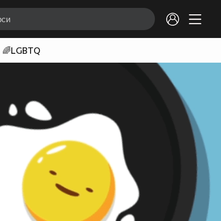
🌈LGBTQ