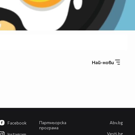
Най-нови
Партньорска
Abv.bg
Facebook
програма
Vesti.bg
Instagram