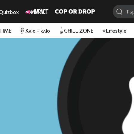
Quizbox
 TIME
👂 Клю – клю
🪀CHILL ZONE
⭐Lifestyle