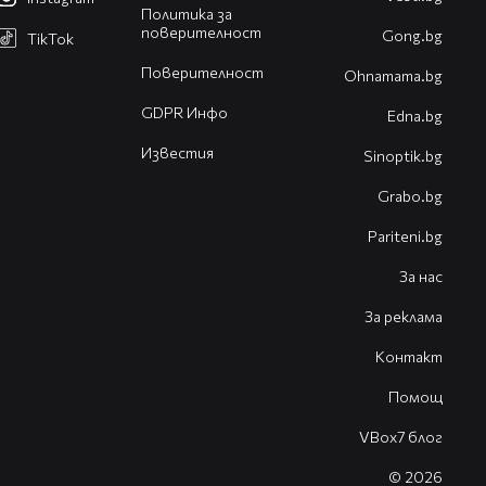
Политика за
поверителност
Gong.bg
TikTok
Поверителност
Оhnamama.bg
GDPR Инфо
Edna.bg
Известия
Sinoptik.bg
Grabo.bg
Pariteni.bg
За нас
За реклама
Контакт
Помощ
VBox7 блог
© 2026