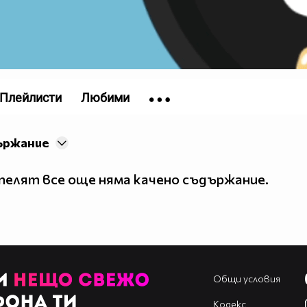
Плейлисти
Любими
ържание
елят все още няма качено съдържание.
Общи условия
Кодекс