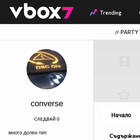
Member of
👾
Trending
🎉 PARTY
converse
Начало
СЛЕДВАЙ
0
много долен тип
Съдържани