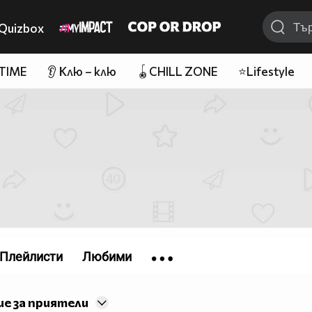
Quizbox
 TIME
👂 Клю – клю
🪀CHILL ZONE
⭐Lifestyle
Плейлисти
Любими
е за приятели