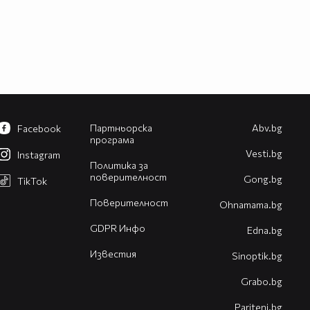
Партньорска
Abv.bg
Facebook
програма
Vesti.bg
Instagram
Политика за
поверителност
Gong.bg
TikTok
Поверителност
Оhnamama.bg
GDPR Инфо
Edna.bg
Известия
Sinoptik.bg
Grabo.bg
Pariteni.bg