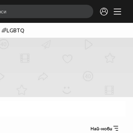
🌈LGBTQ
Най-нови