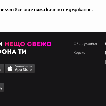
елят все още няма качено съдържание.
Общи условия
Кодекс