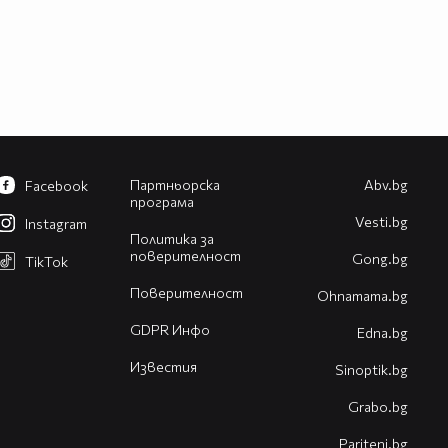
Партньорска
Abv.bg
Facebook
програма
Vesti.bg
Instagram
Политика за
поверителност
Gong.bg
TikTok
Поверителност
Оhnamama.bg
GDPR Инфо
Edna.bg
Известия
Sinoptik.bg
Grabo.bg
Pariteni.bg