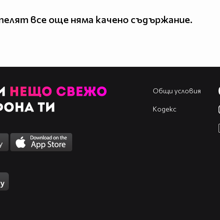
елят все още няма качено съдържание.
Общи условия
Кодекс