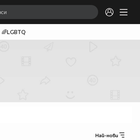
🌈LGBTQ
Най-нови