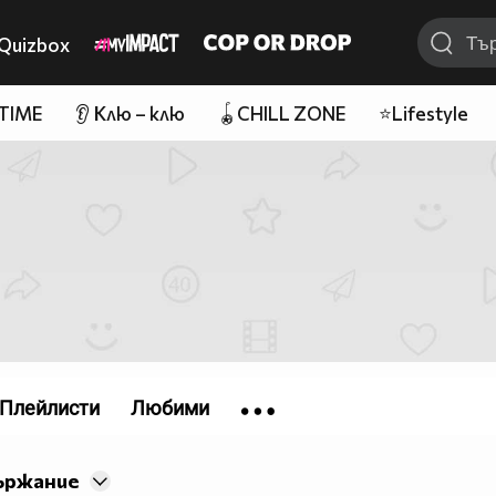
Quizbox
 TIME
👂 Клю – клю
🪀CHILL ZONE
⭐Lifestyle
Плейлисти
Любими
ържание