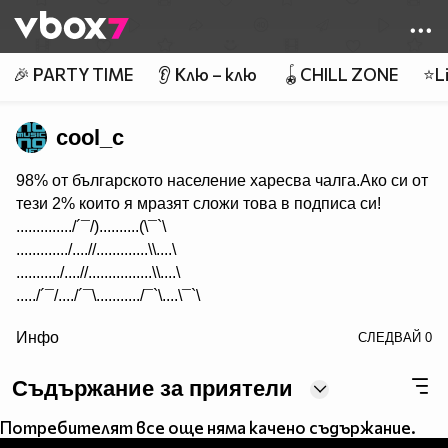
Member of
👾
🎉 PARTY TIME
👂 Клю – клю
🪀CHILL ZONE
⭐Li
cool_c
98% от българското население харесва чалга.Ако си от
тези 2% които я мразят сложи това в подписа си!
............../´¯/)..........(\¯`\
............./....//.............\\....\
.........../....//................\\....\
...../´¯/..../´¯\.........../¯`\....\¯`\
/> .././.../..../..../.|_......_|.\....\....\...\.\..
Инфо
СЛЕДВАЙ
0
(.(....(....(..../.)..)..(..(.\....)....)....)....)
.\................\/.../....\...\/................/
Съдържание за приятели
..\................. /........\................../
....\..............(............)............../
Потребителят все още няма качено съдържание.
......\.............\.........../............./