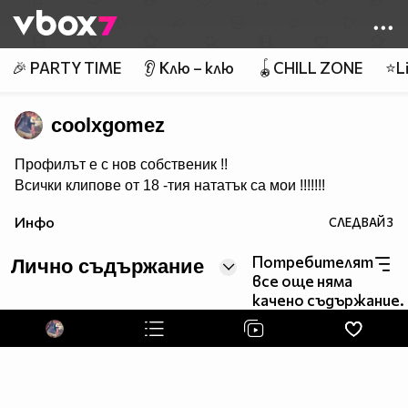
Member of
👾
🎉 PARTY TIME
👂 Клю – клю
🪀CHILL ZONE
⭐Li
coolxgomez
Профилът е с нов собственик !!
Всички клипове от 18 -тия нататък са мои !!!!!!!
Инфо
СЛЕДВАЙ
3
Потребителят
Лично съдържание
все още няма
качено съдържание.