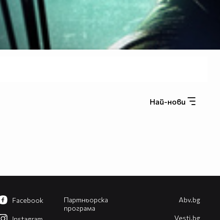
Най-нови
Партньорска
Abv.bg
Facebook
програма
Vesti.bg
Instagram