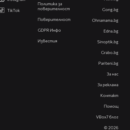
Политика за
поверителност
Gong.bg
TikTok
Поверителност
Оhnamama.bg
GDPR Инфо
Edna.bg
Известия
Sinoptik.bg
Grabo.bg
Pariteni.bg
За нас
За реклама
Контакт
Помощ
VBox7 блог
© 2026