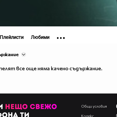
Плейлисти
Любими
ържание
елят все още няма качено съдържание.
Общи условия
Кодекс