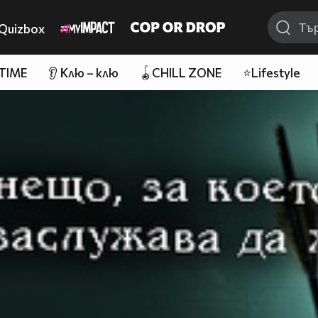
Quizbox
 TIME
👂 Клю – клю
🪀CHILL ZONE
⭐Lifestyle