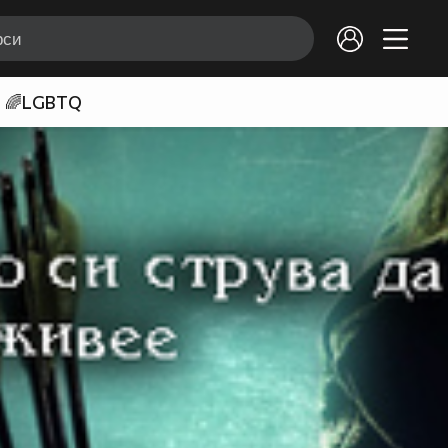
🌈LGBTQ