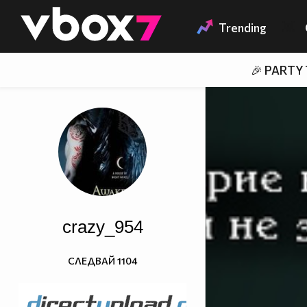
Member of
👾
Trending
🎉 PARTY
crazy_954
СЛЕДВАЙ
1104