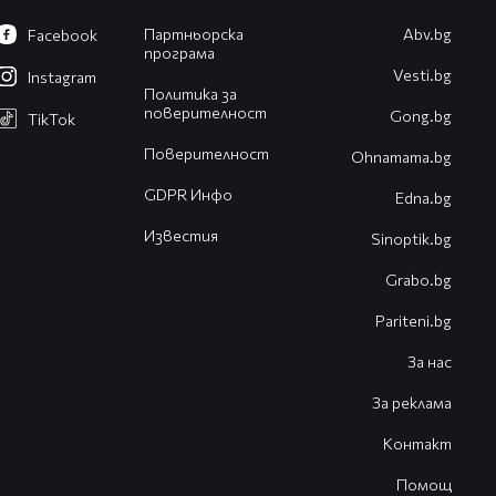
Партньорска
Abv.bg
Facebook
програма
Vesti.bg
Instagram
Политика за
поверителност
Gong.bg
TikTok
Поверителност
Оhnamama.bg
GDPR Инфо
Edna.bg
Известия
Sinoptik.bg
Grabo.bg
Pariteni.bg
За нас
За реклама
Контакт
Помощ