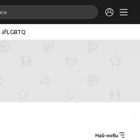
🌈LGBTQ
Най-нови