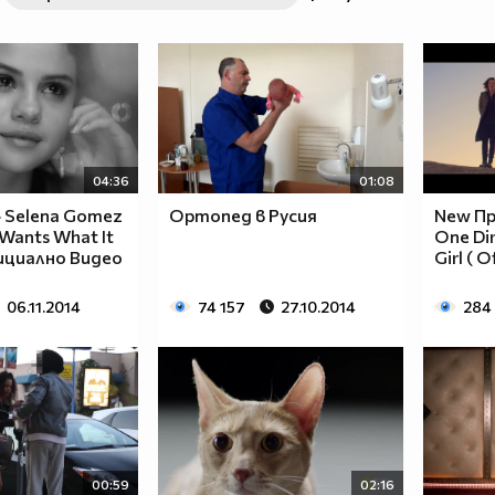
04:36
01:08
 Selena Gomez
Ортопед в Русия
New Пр
 Wants What It
One Dir
ициално Видео
Girl ( O
06.11.2014
74 157
27.10.2014
284
00:59
02:16