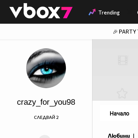
Member of
👾
Trending
🎉 PARTY
crazy_for_you98
Начало
СЛЕДВАЙ
2
Любими
|