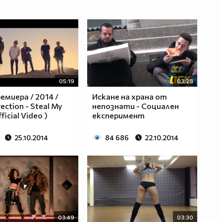
05:19
03:28
емиера / 2014 /
Искане на храна от
ection - Steal My
непознати - Социален
fficial Video )
експеримент
25.10.2014
84 686
22.10.2014
03:49
03:30