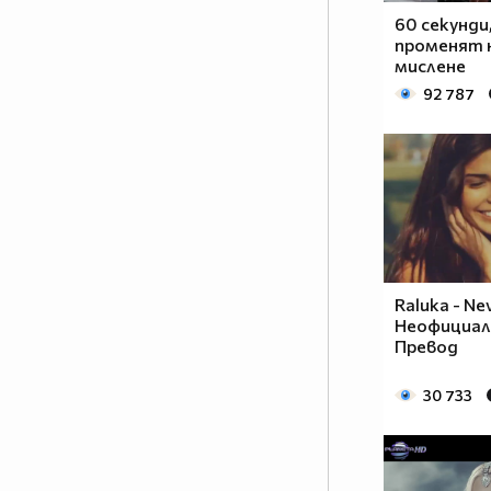
60 секунди
променят н
мислене
92 787
Raluka - Nev
Неофициалн
Превод
30 733