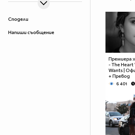
Сподели
Напиши съобщение
Премиера »
- The Heart
Wants | Оф
+ Превод
6 401