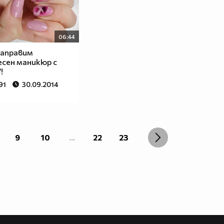
06:44
направим
сен маникюр с
!
91
30.09.2014
9
10
...
22
23