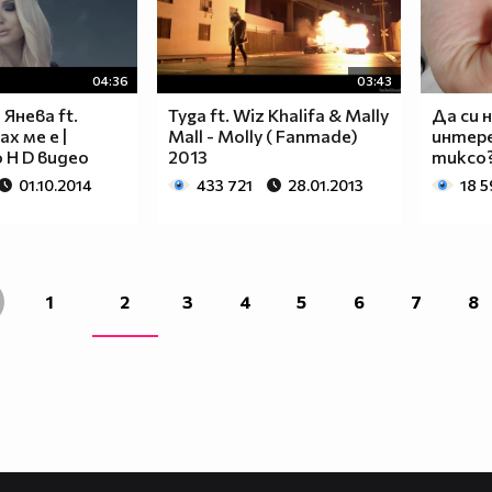
04:36
03:43
Янева ft.
Tyga ft. Wiz Khalifa & Mally
Да си 
х ме е |
Mall - Molly ( Fanmade)
интере
 H D видео
2013
тиксо?
01.10.2014
433 721
28.01.2013
18 5
1
2
3
4
5
6
7
8