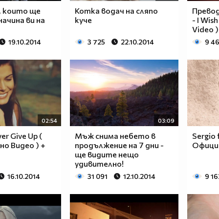
, които ще
Котка водач на сляпо
Превод 
ачина ви на
куче
- I Wish 
Video )
19.10.2014
3 725
22.10.2014
9 4
02:54
03:09
er Give Up (
Мъж снима небето в
Sergio 
о Видео ) +
продължение на 7 дни -
Официа
ще видите нещо
удивително!
16.10.2014
31 091
12.10.2014
9 16