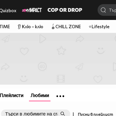
Quizbox
 TIME
👂 Клю – клю
🪀CHILL ZONE
⭐Lifestyle
Плейлисти
Любими
|
Пусни в плейлист