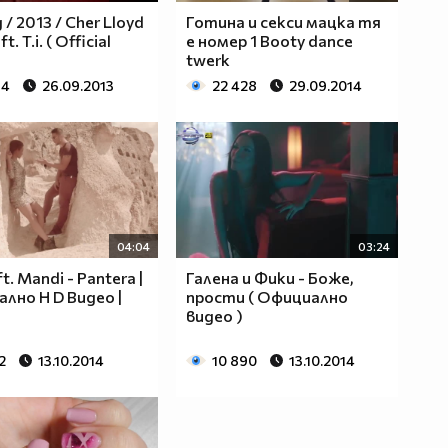
/ 2013 / Cher Lloyd
Готина и секси мацка тя
ft. T.i. ( Official
е номер 1 Booty dance
twerk
64
26.09.2013
22 428
29.09.2014
04:04
03:24
ft. Mandi - Pantera |
Галена и Фики - Боже,
лно H D Видео |
прости ( Официално
видео )
2
13.10.2014
10 890
13.10.2014