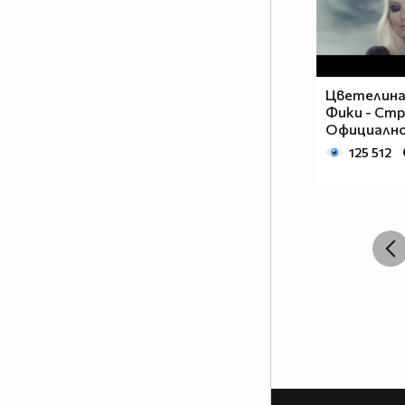
Цветелина 
Фики - Стра
Официално
125 512