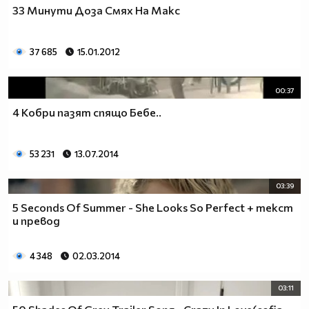
33 Минути Доза Смях На Макс
37 685
15.01.2012
00:37
4 Кобри пазят спящо Бебе..
53 231
13.07.2014
03:39
5 Seconds Of Summer - She Looks So Perfect + текст
и превод
4 348
02.03.2014
03:11