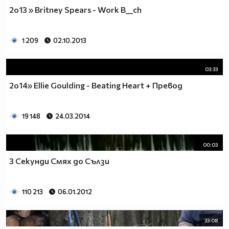
2о13 » Britney Spears - Work B__ch
1 209
02.10.2013
03:33
2о14» Ellie Goulding - Beating Heart + Превод
19 148
24.03.2014
00:03
3 Секунди Смях до Сълзи
110 213
06.01.2012
33:08