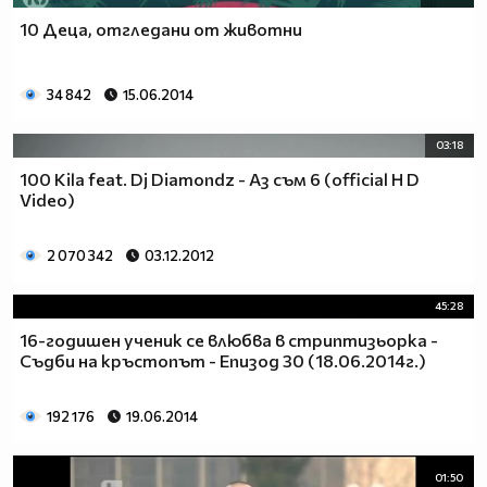
10 Деца, отгледани от животни
34 842
15.06.2014
03:18
100 Kila feat. Dj Diamondz - Аз съм 6 (official H D
Video)
2 070 342
03.12.2012
45:28
16-годишен ученик се влюбва в стриптизьорка -
Съдби на кръстопът - Епизод 30 (18.06.2014г.)
192 176
19.06.2014
01:50