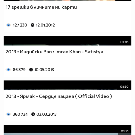
17 грешки в личните ни карти
127 230
12.01.2012
03:05
2013 • Индийски Рап • Imran Khan - Satisfya
86 879
10.05.2013
04:30
2013 • Ярмак - Сердце пацана ( Official Video )
360 734
03.03.2013
03:55