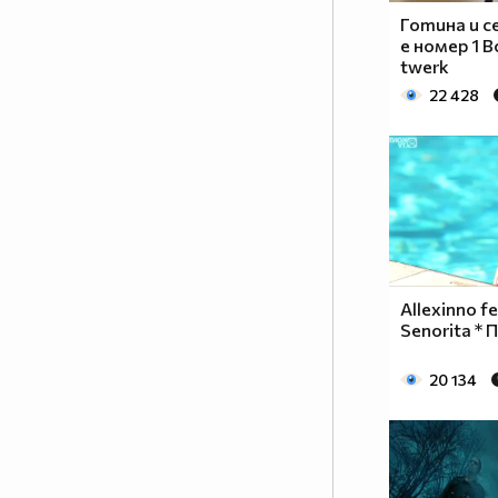
Готина и с
е номер 1 B
twerk
22 428
Allexinno fe
Senorita * П
20 134