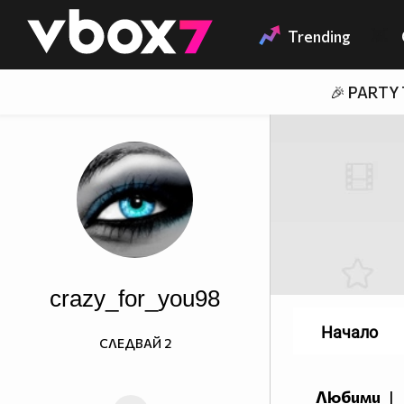
Member of
👾
Trending
🎉 PARTY
crazy_for_you98
Начало
СЛЕДВАЙ
2
Любими
|