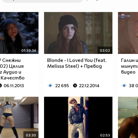
01:39:34
03:02
/ Снежни
Blonde - I Loved You (feat.
Галин 
02) Целия
Melissa Steel) + Превод
минута
г Аудио и
видео
 Качество
06.11.2013
22 695
22.12.2014
38 
03:30
02:53