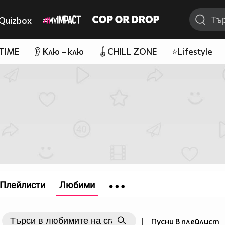
Quizbox
 TIME
👂 Клю – клю
🪀CHILL ZONE
⭐Lifestyle
Плейлисти
Любими
|
Пусни в плейлист