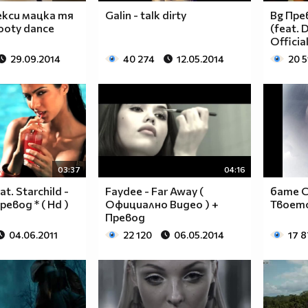
екси мацка тя
Galin - talk dirty
Bg Прев
ooty dance
(feat. 
Officia
29.09.2014
40 274
12.05.2014
20 5
03:37
04:16
at. Starchild -
Faydee - Far Away (
бате С
ревод * ( Hd )
Официално Видео ) +
Твоет
Превод
04.06.2011
22 120
06.05.2014
17 