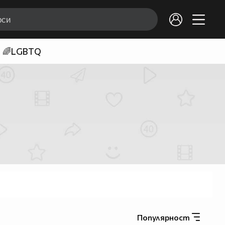
🌈LGBTQ
Популярност