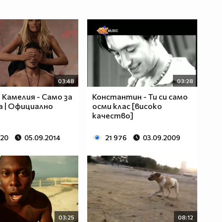
03:48
03:28
и Камелия - Само за
Константин - Ти си само
 | Официално
осми клас [високо
качество]
020
05.09.2014
21 976
03.09.2009
03:25
08:12