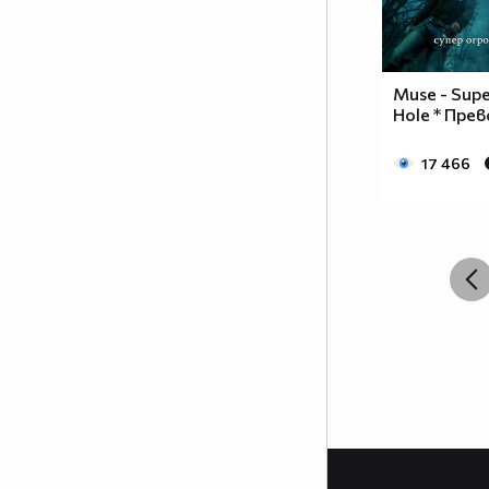
Muse - Supe
Hole * Прев
17 466