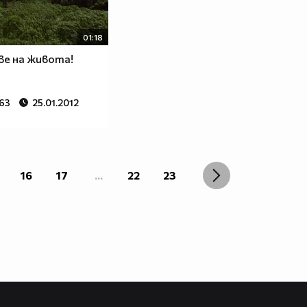
01:18
е на живота!
863
25.01.2012
16
17
...
22
23