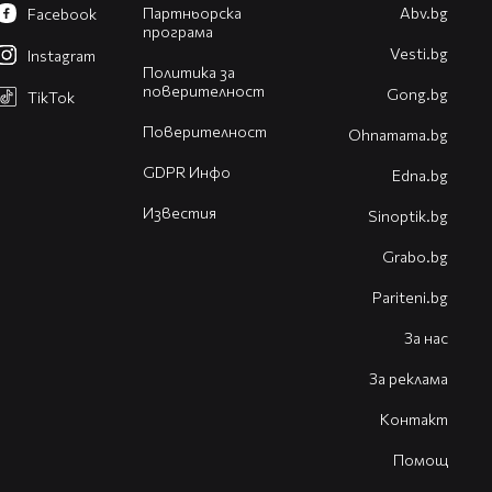
Партньорска
Abv.bg
Facebook
програма
Vesti.bg
Instagram
Политика за
поверителност
Gong.bg
TikTok
Поверителност
Оhnamama.bg
GDPR Инфо
Edna.bg
Известия
Sinoptik.bg
Grabo.bg
Pariteni.bg
За нас
За реклама
Контакт
Помощ