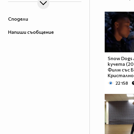
Сподели
Напиши съобщение
Snow Dogs 
кучета (20
Филм със Б
Кристално
22 158