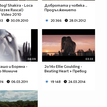
од! Shakira - Loca
Добротата у човека ..
Dizzee Rascal)
Продължението
l Video 2010
13
30.09.2010
20 366
28.01.2012
04:09
03:33
ашо и Боряна -
2о14» Ellie Goulding -
о Момиче
Beating Heart + Превод
874
06.03.2011
19 148
24.03.2014