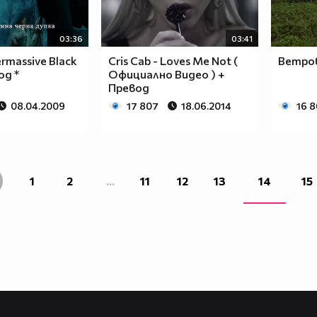
03:36
03:41
rmassive Black
Cris Cab - Loves Me Not (
Ветров
од *
Официално Видео ) +
Превод
08.04.2009
17 807
18.06.2014
16 
1
2
...
11
12
13
14
15